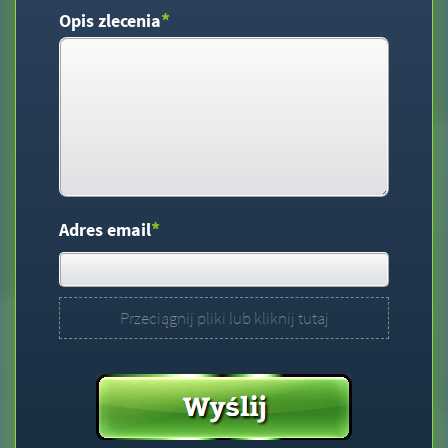
*
Opis zlecenia
*
Adres email
Przeciągnij pliki lub kliknij tutaj