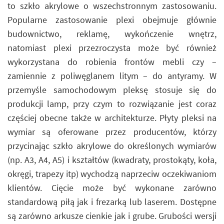
to szkło akrylowe o wszechstronnym zastosowaniu.
Popularne zastosowanie plexi obejmuje głównie
budownictwo, reklamę, wykończenie wnętrz,
natomiast plexi przezroczysta może być również
wykorzystana do robienia frontów mebli czy –
zamiennie z poliwęglanem litym – do antyramy. W
przemyśle samochodowym pleksę stosuje się do
produkcji lamp, przy czym to rozwiązanie jest coraz
częściej obecne także w architekturze. Płyty pleksi na
wymiar są oferowane przez producentów, którzy
przycinając szkło akrylowe do określonych wymiarów
(np. A3, A4, A5) i kształtów (kwadraty, prostokąty, koła,
okręgi, trapezy itp) wychodzą naprzeciw oczekiwaniom
klientów. Cięcie może być wykonane zarówno
standardową piłą jak i frezarką lub laserem. Dostępne
są zarówno arkusze cienkie jak i grube. Grubości wersji