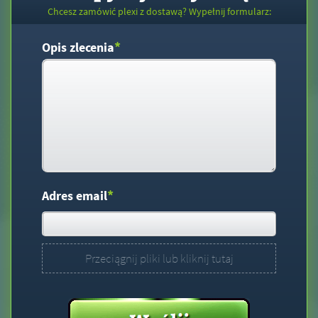
Chcesz zamówić plexi z dostawą? Wypełnij formularz:
*
Opis zlecenia
*
Adres email
Przeciągnij pliki lub kliknij tutaj