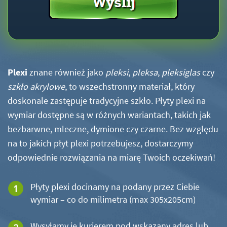
Plexi
znane również jako
pleksi
,
pleksa
,
pleksiglas
czy
szkło akrylowe
, to wszechstronny materiał, który
doskonale zastępuje tradycyjne szkło. Płyty plexi na
wymiar dostępne są w różnych wariantach, takich jak
bezbarwne, mleczne, dymione czy czarne. Bez względu
na to jakich płyt plexi potrzebujesz, dostarczymy
odpowiednie rozwiązania na miarę Twoich oczekiwań!
Płyty plexi docinamy na podany przez Ciebie
wymiar – co do milimetra (max 305x205cm)
Wysyłamy je kurierem pod wskazany adres lub