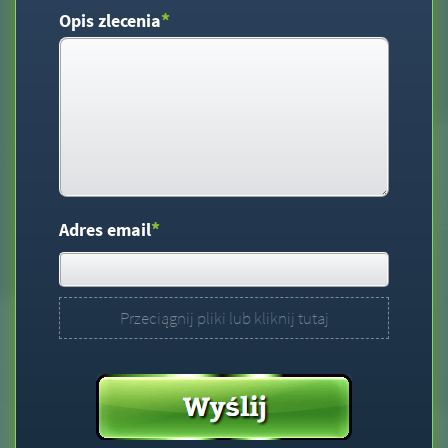
*
Opis zlecenia
*
Adres email
Przeciągnij pliki lub kliknij tutaj