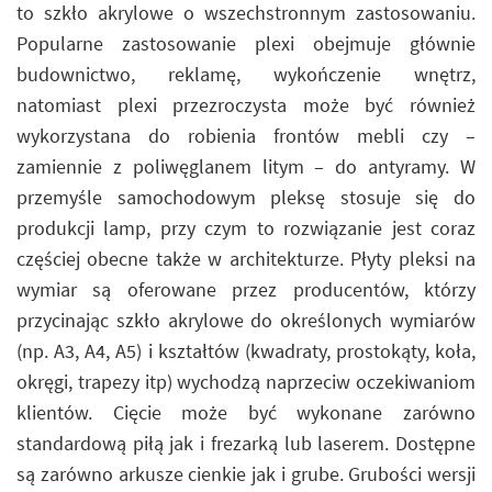
to szkło akrylowe o wszechstronnym zastosowaniu.
Popularne zastosowanie plexi obejmuje głównie
budownictwo, reklamę, wykończenie wnętrz,
natomiast plexi przezroczysta może być również
wykorzystana do robienia frontów mebli czy –
zamiennie z poliwęglanem litym – do antyramy. W
przemyśle samochodowym pleksę stosuje się do
produkcji lamp, przy czym to rozwiązanie jest coraz
częściej obecne także w architekturze. Płyty pleksi na
wymiar są oferowane przez producentów, którzy
przycinając szkło akrylowe do określonych wymiarów
(np. A3, A4, A5) i kształtów (kwadraty, prostokąty, koła,
okręgi, trapezy itp) wychodzą naprzeciw oczekiwaniom
klientów. Cięcie może być wykonane zarówno
standardową piłą jak i frezarką lub laserem. Dostępne
są zarówno arkusze cienkie jak i grube. Grubości wersji