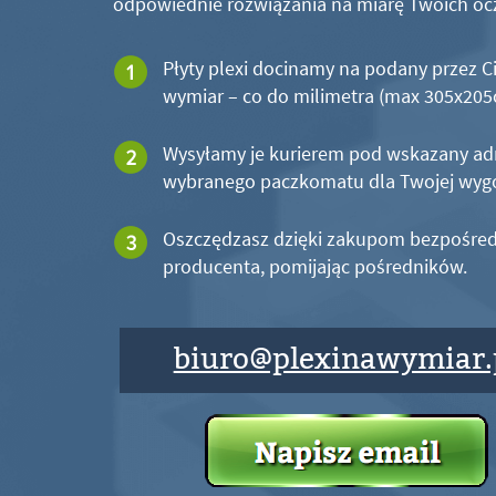
odpowiednie rozwiązania na miarę Twoich oc
Płyty plexi docinamy na podany przez C
wymiar – co do milimetra (max 305x20
Wysyłamy je kurierem pod wskazany ad
wybranego paczkomatu dla Twojej wyg
Oszczędzasz dzięki zakupom bezpośred
producenta, pomijając pośredników.
biuro@plexinawymiar.