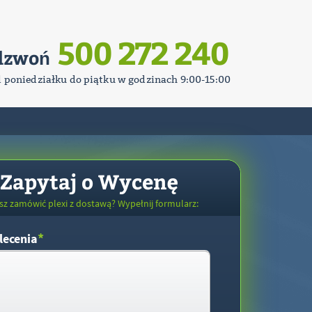
500 272 240
dzwoń
d poniedziałku do piątku w godzinach 9:00-15:00
Zapytaj o Wycenę
sz zamówić plexi z dostawą? Wypełnij formularz:
*
lecenia