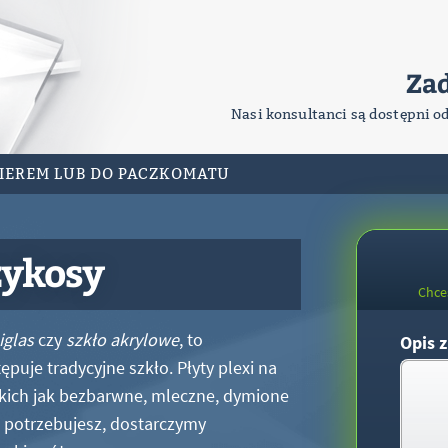
Za
Nasi konsultanci są dostępni o
RIEREM LUB DO PACZKOMATU
zykosy
Chce
iglas
czy
szkło akrylowe
, to
Opis z
puje tradycyjne szkło. Płyty plexi na
kich jak bezbarwne, mleczne, dymione
xi potrzebujesz, dostarczymy