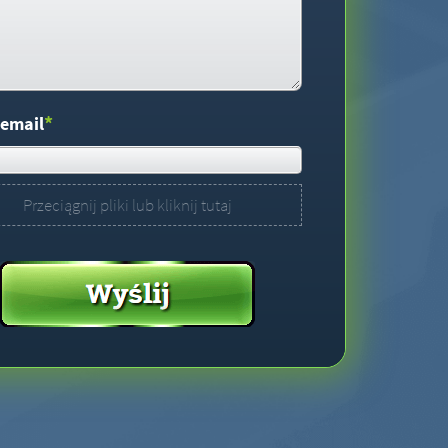
*
 email
Przeciągnij pliki lub kliknij tutaj