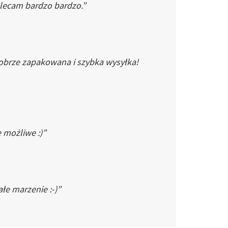
Polecam bardzo bardzo.”
dobrze zapakowana i szybka wysyłka!
e możliwe :)”
łe marzenie :-)”