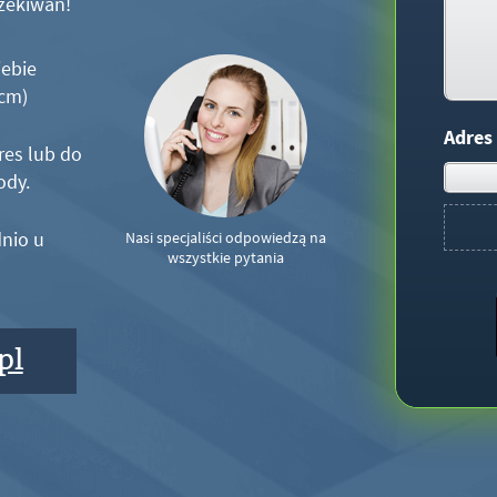
zekiwań!
iebie
5cm)
Adres
res lub do
ody.
nio u
Nasi specjaliści odpowiedzą na
wszystkie pytania
pl