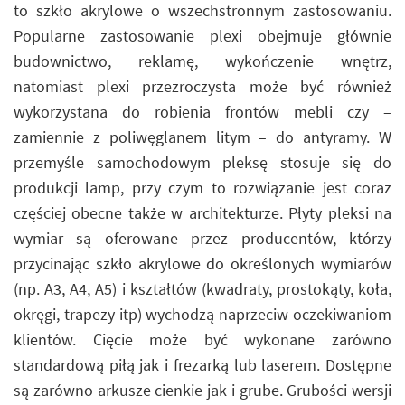
to szkło akrylowe o wszechstronnym zastosowaniu.
Popularne zastosowanie plexi obejmuje głównie
budownictwo, reklamę, wykończenie wnętrz,
natomiast plexi przezroczysta może być również
wykorzystana do robienia frontów mebli czy –
zamiennie z poliwęglanem litym – do antyramy. W
przemyśle samochodowym pleksę stosuje się do
produkcji lamp, przy czym to rozwiązanie jest coraz
częściej obecne także w architekturze. Płyty pleksi na
wymiar są oferowane przez producentów, którzy
przycinając szkło akrylowe do określonych wymiarów
(np. A3, A4, A5) i kształtów (kwadraty, prostokąty, koła,
okręgi, trapezy itp) wychodzą naprzeciw oczekiwaniom
klientów. Cięcie może być wykonane zarówno
standardową piłą jak i frezarką lub laserem. Dostępne
są zarówno arkusze cienkie jak i grube. Grubości wersji