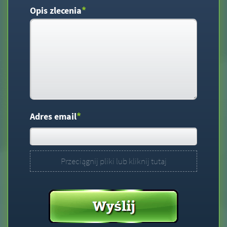
*
Opis zlecenia
*
Adres email
Przeciągnij pliki lub kliknij tutaj