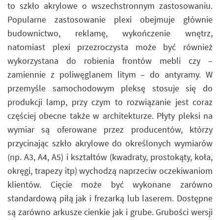
to szkło akrylowe o wszechstronnym zastosowaniu.
Popularne zastosowanie plexi obejmuje głównie
budownictwo, reklamę, wykończenie wnętrz,
natomiast plexi przezroczysta może być również
wykorzystana do robienia frontów mebli czy –
zamiennie z poliwęglanem litym – do antyramy. W
przemyśle samochodowym pleksę stosuje się do
produkcji lamp, przy czym to rozwiązanie jest coraz
częściej obecne także w architekturze. Płyty pleksi na
wymiar są oferowane przez producentów, którzy
przycinając szkło akrylowe do określonych wymiarów
(np. A3, A4, A5) i kształtów (kwadraty, prostokąty, koła,
okręgi, trapezy itp) wychodzą naprzeciw oczekiwaniom
klientów. Cięcie może być wykonane zarówno
standardową piłą jak i frezarką lub laserem. Dostępne
są zarówno arkusze cienkie jak i grube. Grubości wersji