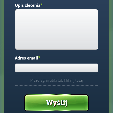
*
Opis zlecenia
*
Adres email
Przeciągnij pliki lub kliknij tutaj