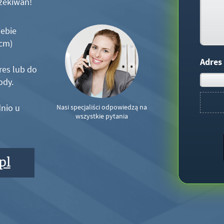
zekiwań!
iebie
5cm)
Adres
res lub do
ody.
nio u
Nasi specjaliści odpowiedzą na
wszystkie pytania
pl