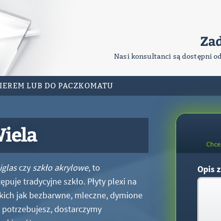
Za
Nasi konsultanci są dostępni o
RIEREM LUB DO PACZKOMATU
Wiela
Chce
iglas
czy
szkło akrylowe
, to
Opis z
puje tradycyjne szkło. Płyty plexi na
kich jak bezbarwne, mleczne, dymione
xi potrzebujesz, dostarczymy