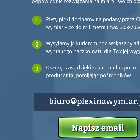
odpowiednie rozwiązania na miarę Twoich oc
Płyty plexi docinamy na podany przez C
wymiar – co do milimetra (max 305x20
Wysyłamy je kurierem pod wskazany ad
wybranego paczkomatu dla Twojej wyg
Oszczędzasz dzięki zakupom bezpośred
producenta, pomijając pośredników.
biuro@plexinawymiar.