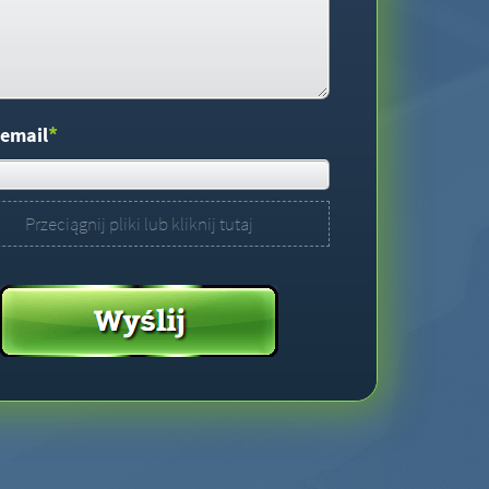
*
 email
Przeciągnij pliki lub kliknij tutaj