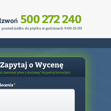
500 272 240
dzwoń
d poniedziałku do piątku w godzinach 9:00-15:00
Zapytaj o Wycenę
sz zamówić plexi z dostawą? Wypełnij formularz:
*
lecenia