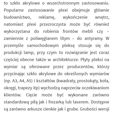
to szkło akrylowe o wszechstronnym zastosowaniu.
Popularne zastosowanie plexi obejmuje głównie
budownictwo, reklamę, wykończenie wnętrz,
natomiast plexi przezroczysta może być również
wykorzystana do robienia frontów mebli czy –
zamiennie z poliwęglanem litym – do antyramy. W
przemyśle samochodowym pleksę stosuje się do
produkcji lamp, przy czym to rozwiązanie jest coraz
częściej obecne także w architekturze. Płyty pleksi na
wymiar są oferowane przez producentów, którzy
przycinając szkło akrylowe do określonych wymiarów
(np. A3, A4, A5) i kształtów (kwadraty, prostokąty, koła,
okręgi, trapezy itp) wychodzą naprzeciw oczekiwaniom
klientów. Cięcie może być wykonane zarówno
standardową piłą jak i frezarką lub laserem. Dostępne
są zarówno arkusze cienkie jak i grube. Grubości wersji