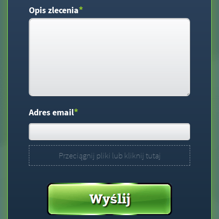
*
Opis zlecenia
*
Adres email
Przeciągnij pliki lub kliknij tutaj