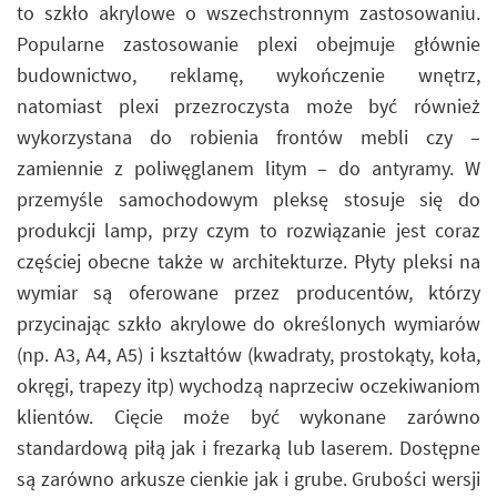
to szkło akrylowe o wszechstronnym zastosowaniu.
Popularne zastosowanie plexi obejmuje głównie
budownictwo, reklamę, wykończenie wnętrz,
natomiast plexi przezroczysta może być również
wykorzystana do robienia frontów mebli czy –
zamiennie z poliwęglanem litym – do antyramy. W
przemyśle samochodowym pleksę stosuje się do
produkcji lamp, przy czym to rozwiązanie jest coraz
częściej obecne także w architekturze. Płyty pleksi na
wymiar są oferowane przez producentów, którzy
przycinając szkło akrylowe do określonych wymiarów
(np. A3, A4, A5) i kształtów (kwadraty, prostokąty, koła,
okręgi, trapezy itp) wychodzą naprzeciw oczekiwaniom
klientów. Cięcie może być wykonane zarówno
standardową piłą jak i frezarką lub laserem. Dostępne
są zarówno arkusze cienkie jak i grube. Grubości wersji