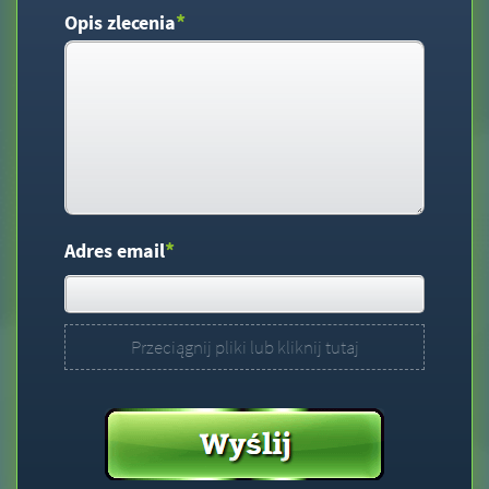
*
Opis zlecenia
*
Adres email
Przeciągnij pliki lub kliknij tutaj