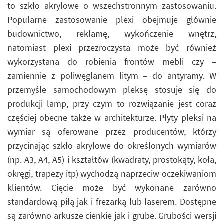
to szkło akrylowe o wszechstronnym zastosowaniu.
Popularne zastosowanie plexi obejmuje głównie
budownictwo, reklamę, wykończenie wnętrz,
natomiast plexi przezroczysta może być również
wykorzystana do robienia frontów mebli czy –
zamiennie z poliwęglanem litym – do antyramy. W
przemyśle samochodowym pleksę stosuje się do
produkcji lamp, przy czym to rozwiązanie jest coraz
częściej obecne także w architekturze. Płyty pleksi na
wymiar są oferowane przez producentów, którzy
przycinając szkło akrylowe do określonych wymiarów
(np. A3, A4, A5) i kształtów (kwadraty, prostokąty, koła,
okręgi, trapezy itp) wychodzą naprzeciw oczekiwaniom
klientów. Cięcie może być wykonane zarówno
standardową piłą jak i frezarką lub laserem. Dostępne
są zarówno arkusze cienkie jak i grube. Grubości wersji