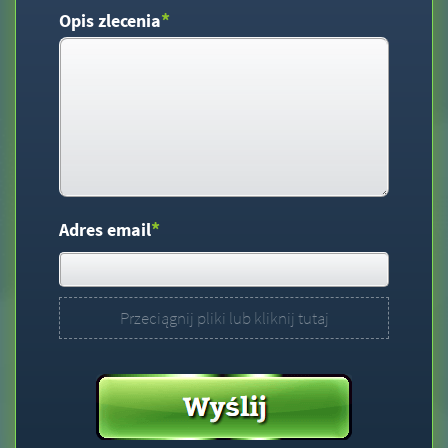
*
Opis zlecenia
*
Adres email
Przeciągnij pliki lub kliknij tutaj