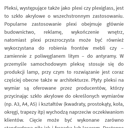
Pleksi, występujące także jako plexi czy plexiglass, jest
to szkło akrylowe o wszechstronnym zastosowaniu.
Popularne zastosowanie plexi obejmuje głównie
budownictwo, reklamę, wykończenie wnętrz,
natomiast plexi przezroczysta może być również
wykorzystana do robienia frontów mebli czy –
zamiennie z poliwęglanem litym – do antyramy. W
przemyśle samochodowym pleksę stosuje się do
produkcji lamp, przy czym to rozwiązanie jest coraz
częściej obecne także w architekturze. Płyty pleksi na
wymiar są oferowane przez producentów, którzy
przycinając szkło akrylowe do określonych wymiarów
(np. A3, A4, A5) i kształtów (kwadraty, prostokąty, koła,
okręgi, trapezy itp) wychodzą naprzeciw oczekiwaniom
klientów. Cięcie może być wykonane zarówno
standardową piłą jak i frezarką lub laserem. Dostępne