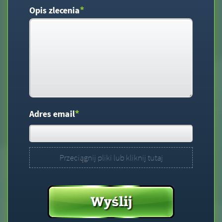
*
Opis zlecenia
*
Adres email
Przeciągnij pliki lub kliknij tutaj