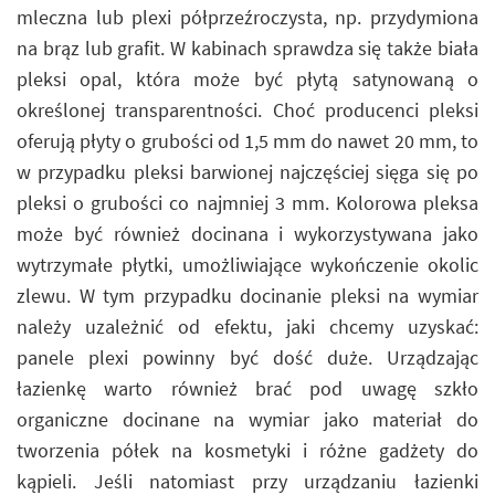
mleczna lub plexi półprzeźroczysta, np. przydymiona
na brąz lub grafit. W kabinach sprawdza się także biała
pleksi opal, która może być płytą satynowaną o
określonej transparentności. Choć producenci pleksi
oferują płyty o grubości od 1,5 mm do nawet 20 mm, to
w przypadku pleksi barwionej najczęściej sięga się po
pleksi o grubości co najmniej 3 mm. Kolorowa pleksa
może być również docinana i wykorzystywana jako
wytrzymałe płytki, umożliwiające wykończenie okolic
zlewu. W tym przypadku docinanie pleksi na wymiar
należy uzależnić od efektu, jaki chcemy uzyskać:
panele plexi powinny być dość duże. Urządzając
łazienkę warto również brać pod uwagę szkło
organiczne docinane na wymiar jako materiał do
tworzenia półek na kosmetyki i różne gadżety do
kąpieli. Jeśli natomiast przy urządzaniu łazienki