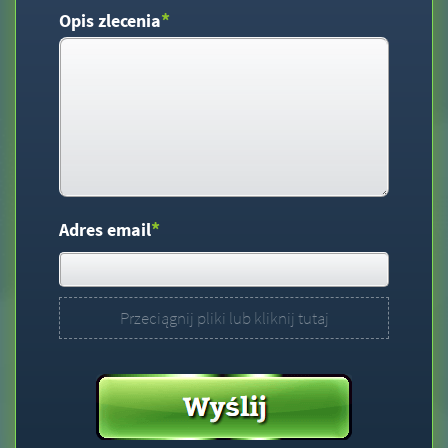
*
Opis zlecenia
*
Adres email
Przeciągnij pliki lub kliknij tutaj