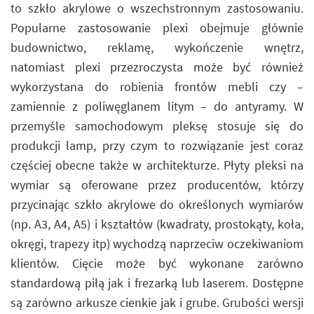
to szkło akrylowe o wszechstronnym zastosowaniu.
Popularne zastosowanie plexi obejmuje głównie
budownictwo, reklamę, wykończenie wnętrz,
natomiast plexi przezroczysta może być również
wykorzystana do robienia frontów mebli czy –
zamiennie z poliwęglanem litym – do antyramy. W
przemyśle samochodowym pleksę stosuje się do
produkcji lamp, przy czym to rozwiązanie jest coraz
częściej obecne także w architekturze. Płyty pleksi na
wymiar są oferowane przez producentów, którzy
przycinając szkło akrylowe do określonych wymiarów
(np. A3, A4, A5) i kształtów (kwadraty, prostokąty, koła,
okręgi, trapezy itp) wychodzą naprzeciw oczekiwaniom
klientów. Cięcie może być wykonane zarówno
standardową piłą jak i frezarką lub laserem. Dostępne
są zarówno arkusze cienkie jak i grube. Grubości wersji