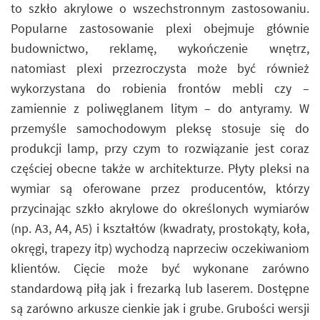
to szkło akrylowe o wszechstronnym zastosowaniu.
Popularne zastosowanie plexi obejmuje głównie
budownictwo, reklamę, wykończenie wnętrz,
natomiast plexi przezroczysta może być również
wykorzystana do robienia frontów mebli czy –
zamiennie z poliwęglanem litym – do antyramy. W
przemyśle samochodowym pleksę stosuje się do
produkcji lamp, przy czym to rozwiązanie jest coraz
częściej obecne także w architekturze. Płyty pleksi na
wymiar są oferowane przez producentów, którzy
przycinając szkło akrylowe do określonych wymiarów
(np. A3, A4, A5) i kształtów (kwadraty, prostokąty, koła,
okręgi, trapezy itp) wychodzą naprzeciw oczekiwaniom
klientów. Cięcie może być wykonane zarówno
standardową piłą jak i frezarką lub laserem. Dostępne
są zarówno arkusze cienkie jak i grube. Grubości wersji