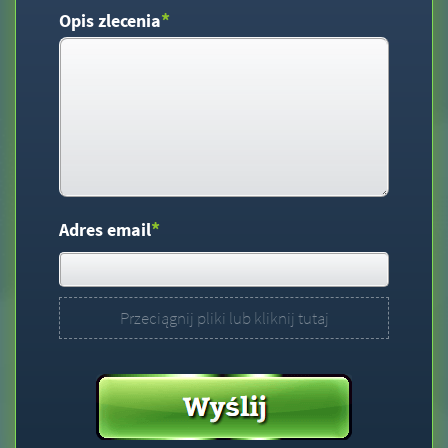
*
Opis zlecenia
*
Adres email
Przeciągnij pliki lub kliknij tutaj