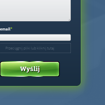
*
 email
Przeciągnij pliki lub kliknij tutaj