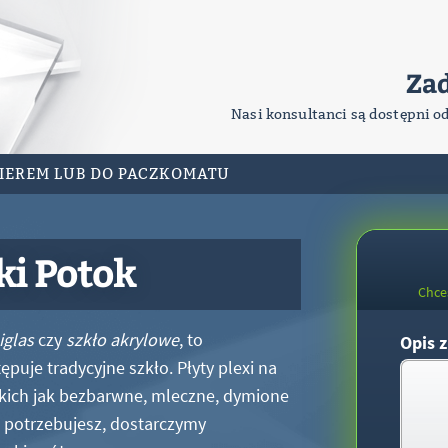
Za
Nasi konsultanci są dostępni o
RIEREM LUB DO PACZKOMATU
ki Potok
Chce
iglas
czy
szkło akrylowe
, to
Opis z
puje tradycyjne szkło. Płyty plexi na
kich jak bezbarwne, mleczne, dymione
xi potrzebujesz, dostarczymy