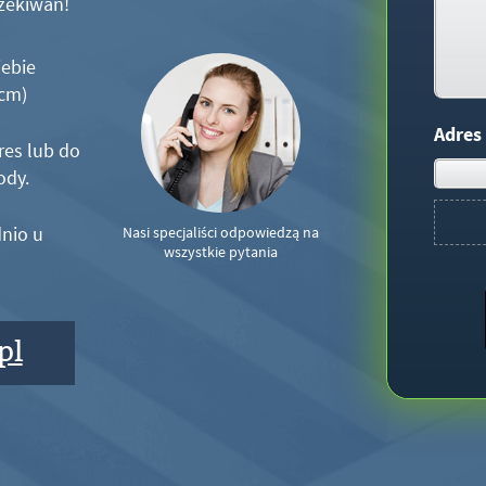
zekiwań!
iebie
5cm)
Adres
res lub do
ody.
nio u
Nasi specjaliści odpowiedzą na
wszystkie pytania
pl