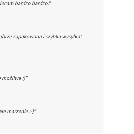
Polecam bardzo bardzo.”
dobrze zapakowana i szybka wysyłka!
e możliwe :)”
łe marzenie :-)”