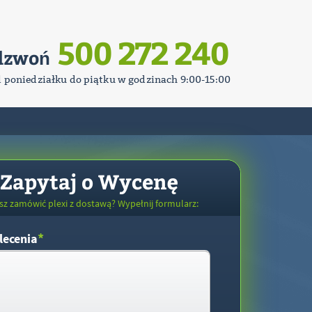
500 272 240
dzwoń
d poniedziałku do piątku w godzinach 9:00-15:00
Zapytaj o Wycenę
sz zamówić plexi z dostawą? Wypełnij formularz:
*
lecenia