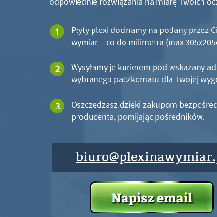
odpowiednie rozwiązania na miarę Twoich oc
Płyty plexi docinamy na podany przez C
wymiar – co do milimetra (max 305x20
Wysyłamy je kurierem pod wskazany ad
wybranego paczkomatu dla Twojej wyg
Oszczędzasz dzięki zakupom bezpośred
producenta, pomijając pośredników.
biuro@plexinawymiar.