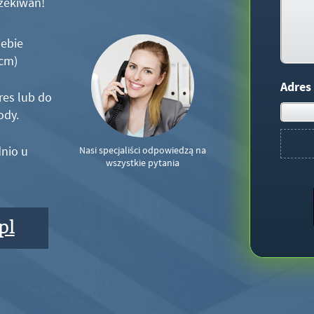
zekiwań!
iebie
5cm)
Adres
res lub do
ody.
nio u
Nasi specjaliści odpowiedzą na
wszystkie pytania
pl