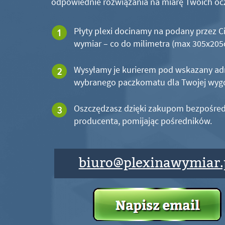
odpowiednie rozwiązania na miarę Twoich oc
Płyty plexi docinamy na podany przez C
wymiar – co do milimetra (max 305x20
Wysyłamy je kurierem pod wskazany ad
wybranego paczkomatu dla Twojej wyg
Oszczędzasz dzięki zakupom bezpośred
producenta, pomijając pośredników.
biuro@plexinawymiar.