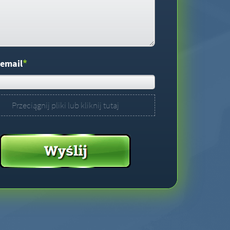
*
 email
Przeciągnij pliki lub kliknij tutaj