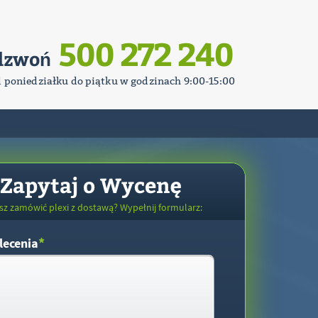
500 272 240
dzwoń
d poniedziałku do piątku w godzinach 9:00-15:00
Zapytaj o Wycenę
sz zamówić plexi z dostawą? Wypełnij formularz:
*
lecenia