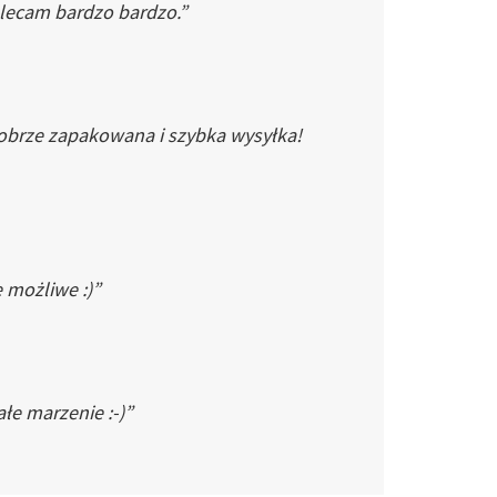
Polecam bardzo bardzo.”
dobrze zapakowana i szybka wysyłka!
e możliwe :)”
łe marzenie :-)”