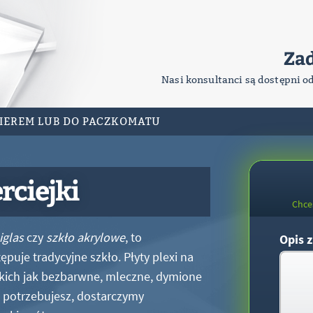
Za
Nasi konsultanci są dostępni o
RIEREM LUB DO PACZKOMATU
rciejki
Chce
iglas
czy
szkło akrylowe
, to
Opis z
puje tradycyjne szkło. Płyty plexi na
kich jak bezbarwne, mleczne, dymione
xi potrzebujesz, dostarczymy