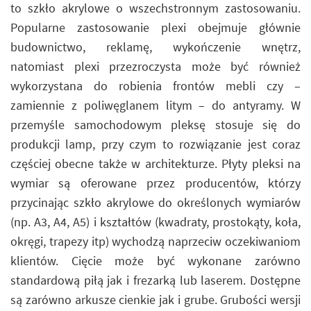
to szkło akrylowe o wszechstronnym zastosowaniu.
Popularne zastosowanie plexi obejmuje głównie
budownictwo, reklamę, wykończenie wnętrz,
natomiast plexi przezroczysta może być również
wykorzystana do robienia frontów mebli czy –
zamiennie z poliwęglanem litym – do antyramy. W
przemyśle samochodowym pleksę stosuje się do
produkcji lamp, przy czym to rozwiązanie jest coraz
częściej obecne także w architekturze. Płyty pleksi na
wymiar są oferowane przez producentów, którzy
przycinając szkło akrylowe do określonych wymiarów
(np. A3, A4, A5) i kształtów (kwadraty, prostokąty, koła,
okręgi, trapezy itp) wychodzą naprzeciw oczekiwaniom
klientów. Cięcie może być wykonane zarówno
standardową piłą jak i frezarką lub laserem. Dostępne
są zarówno arkusze cienkie jak i grube. Grubości wersji