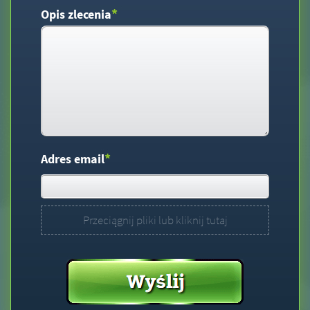
*
Opis zlecenia
*
Adres email
Przeciągnij pliki lub kliknij tutaj