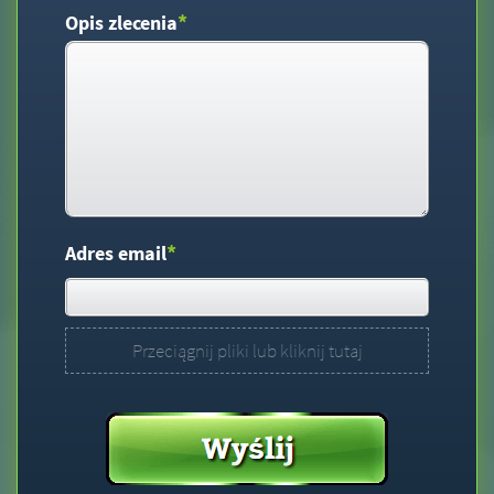
*
Opis zlecenia
*
Adres email
Przeciągnij pliki lub kliknij tutaj