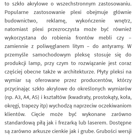
to szkło akrylowe o wszechstronnym zastosowaniu.
Popularne zastosowanie plexi obejmuje głównie
budownictwo, reklamę, wykończenie wnętrz,
natomiast plexi przezroczysta może być również
wykorzystana do robienia frontów mebli czy –
zamiennie z poliwęglanem litym – do antyramy. W
przemyśle samochodowym pleksę stosuje się do
produkcji lamp, przy czym to rozwiązanie jest coraz
częściej obecne także w architekturze. Płyty pleksi na
wymiar są oferowane przez producentów, którzy
przycinając szkło akrylowe do określonych wymiarów
(np. A3, A4, A5) i kształtów (kwadraty, prostokąty, koła,
okręgi, trapezy itp) wychodzą naprzeciw oczekiwaniom
klientów. Cięcie może być wykonane zarówno
standardową piłą jak i frezarką lub laserem. Dostępne
są zarówno arkusze cienkie jak i grube. Grubości wersji