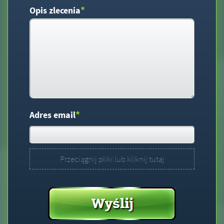
*
Opis zlecenia
*
Adres email
Przeciągnij pliki lub kliknij tutaj