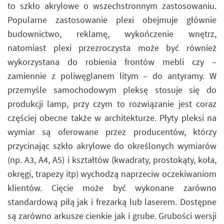
to szkło akrylowe o wszechstronnym zastosowaniu.
Popularne zastosowanie plexi obejmuje głównie
budownictwo, reklamę, wykończenie wnętrz,
natomiast plexi przezroczysta może być również
wykorzystana do robienia frontów mebli czy –
zamiennie z poliwęglanem litym – do antyramy. W
przemyśle samochodowym pleksę stosuje się do
produkcji lamp, przy czym to rozwiązanie jest coraz
częściej obecne także w architekturze. Płyty pleksi na
wymiar są oferowane przez producentów, którzy
przycinając szkło akrylowe do określonych wymiarów
(np. A3, A4, A5) i kształtów (kwadraty, prostokąty, koła,
okręgi, trapezy itp) wychodzą naprzeciw oczekiwaniom
klientów. Cięcie może być wykonane zarówno
standardową piłą jak i frezarką lub laserem. Dostępne
są zarówno arkusze cienkie jak i grube. Grubości wersji