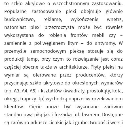
to szkło akrylowe o wszechstronnym zastosowaniu.
Popularne zastosowanie plexi obejmuje głównie
budownictwo, reklamę, wykończenie wnętrz,
natomiast plexi przezroczysta może być również
wykorzystana do robienia frontów mebli czy –
zamiennie z poliwęglanem litym – do antyramy. W
przemyśle samochodowym pleksę stosuje się do
produkcji lamp, przy czym to rozwiązanie jest coraz
częściej obecne także w architekturze. Płyty pleksi na
wymiar są oferowane przez producentów, którzy
przycinając szkło akrylowe do określonych wymiarów
(np. A3, A4, A5) i kształtów (kwadraty, prostokąty, koła,
okręgi, trapezy itp) wychodzą naprzeciw oczekiwaniom
klientów. Cięcie może być wykonane zarówno
standardową piłą jak i frezarką lub laserem. Dostępne
są zarówno arkusze cienkie jak i grube. Grubości wersji