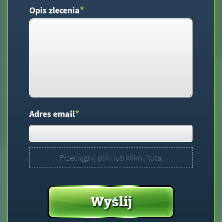
*
Opis zlecenia
*
Adres email
Przeciągnij pliki lub kliknij tutaj