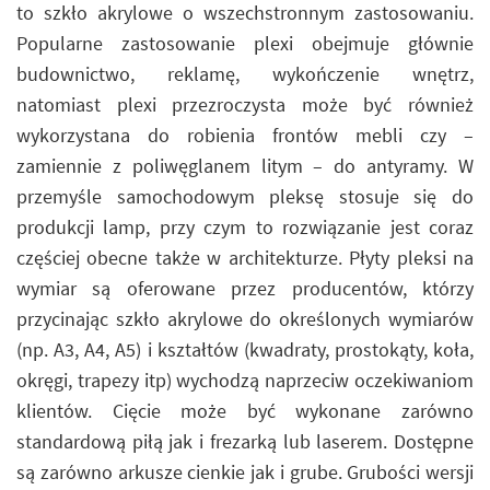
to szkło akrylowe o wszechstronnym zastosowaniu.
Popularne zastosowanie plexi obejmuje głównie
budownictwo, reklamę, wykończenie wnętrz,
natomiast plexi przezroczysta może być również
wykorzystana do robienia frontów mebli czy –
zamiennie z poliwęglanem litym – do antyramy. W
przemyśle samochodowym pleksę stosuje się do
produkcji lamp, przy czym to rozwiązanie jest coraz
częściej obecne także w architekturze. Płyty pleksi na
wymiar są oferowane przez producentów, którzy
przycinając szkło akrylowe do określonych wymiarów
(np. A3, A4, A5) i kształtów (kwadraty, prostokąty, koła,
okręgi, trapezy itp) wychodzą naprzeciw oczekiwaniom
klientów. Cięcie może być wykonane zarówno
standardową piłą jak i frezarką lub laserem. Dostępne
są zarówno arkusze cienkie jak i grube. Grubości wersji