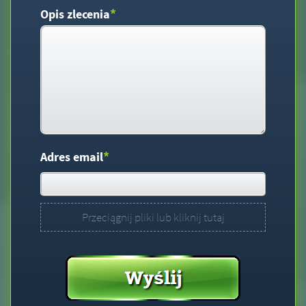
*
Opis zlecenia
*
Adres email
Przeciągnij pliki lub kliknij tutaj