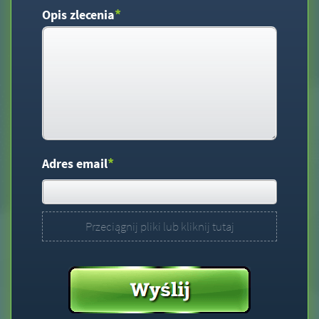
*
Opis zlecenia
*
Adres email
Przeciągnij pliki lub kliknij tutaj