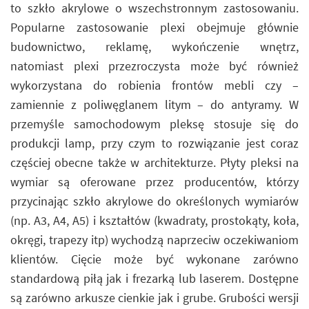
to szkło akrylowe o wszechstronnym zastosowaniu.
Popularne zastosowanie plexi obejmuje głównie
budownictwo, reklamę, wykończenie wnętrz,
natomiast plexi przezroczysta może być również
wykorzystana do robienia frontów mebli czy –
zamiennie z poliwęglanem litym – do antyramy. W
przemyśle samochodowym pleksę stosuje się do
produkcji lamp, przy czym to rozwiązanie jest coraz
częściej obecne także w architekturze. Płyty pleksi na
wymiar są oferowane przez producentów, którzy
przycinając szkło akrylowe do określonych wymiarów
(np. A3, A4, A5) i kształtów (kwadraty, prostokąty, koła,
okręgi, trapezy itp) wychodzą naprzeciw oczekiwaniom
klientów. Cięcie może być wykonane zarówno
standardową piłą jak i frezarką lub laserem. Dostępne
są zarówno arkusze cienkie jak i grube. Grubości wersji