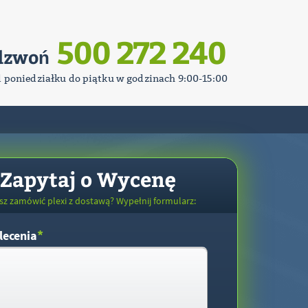
500 272 240
dzwoń
d poniedziałku do piątku w godzinach 9:00-15:00
Zapytaj o Wycenę
sz zamówić plexi z dostawą? Wypełnij formularz:
*
lecenia