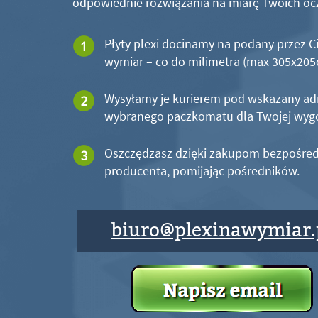
odpowiednie rozwiązania na miarę Twoich oc
Płyty plexi docinamy na podany przez C
wymiar – co do milimetra (max 305x20
Wysyłamy je kurierem pod wskazany ad
wybranego paczkomatu dla Twojej wyg
Oszczędzasz dzięki zakupom bezpośred
producenta, pomijając pośredników.
biuro@plexinawymiar.