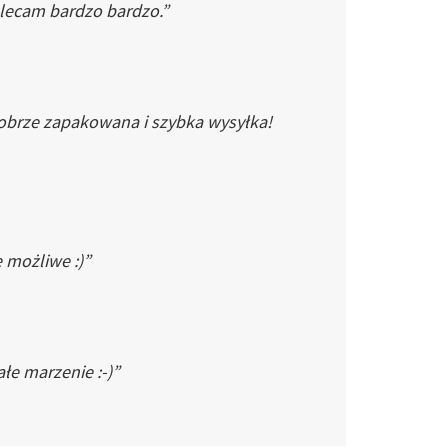
Polecam bardzo bardzo.”
dobrze zapakowana i szybka wysyłka!
e możliwe :)”
łe marzenie :-)”