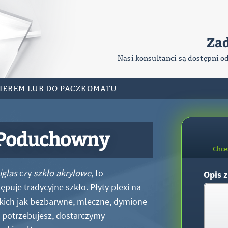
Za
Nasi konsultanci są dostępni o
RIEREM LUB DO PACZKOMATU
 Poduchowny
Chce
iglas
czy
szkło akrylowe
, to
Opis z
puje tradycyjne szkło. Płyty plexi na
kich jak bezbarwne, mleczne, dymione
xi potrzebujesz, dostarczymy