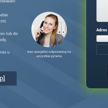
zekiwań!
iebie
5cm)
Adres
res lub do
ody.
nio u
Nasi specjaliści odpowiedzą na
wszystkie pytania
pl