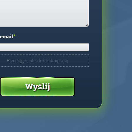
*
 email
Przeciągnij pliki lub kliknij tutaj