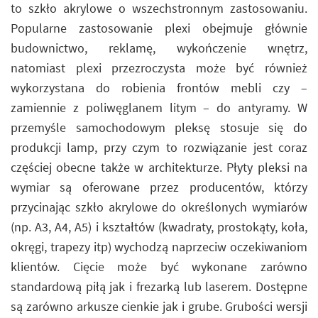
to szkło akrylowe o wszechstronnym zastosowaniu.
Popularne zastosowanie plexi obejmuje głównie
budownictwo, reklamę, wykończenie wnętrz,
natomiast plexi przezroczysta może być również
wykorzystana do robienia frontów mebli czy –
zamiennie z poliwęglanem litym – do antyramy. W
przemyśle samochodowym pleksę stosuje się do
produkcji lamp, przy czym to rozwiązanie jest coraz
częściej obecne także w architekturze. Płyty pleksi na
wymiar są oferowane przez producentów, którzy
przycinając szkło akrylowe do określonych wymiarów
(np. A3, A4, A5) i kształtów (kwadraty, prostokąty, koła,
okręgi, trapezy itp) wychodzą naprzeciw oczekiwaniom
klientów. Cięcie może być wykonane zarówno
standardową piłą jak i frezarką lub laserem. Dostępne
są zarówno arkusze cienkie jak i grube. Grubości wersji