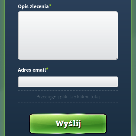
*
Opis zlecenia
*
Adres email
Przeciągnij pliki lub kliknij tutaj