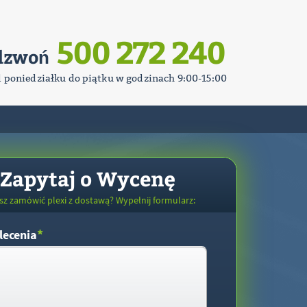
500 272 240
dzwoń
d poniedziałku do piątku w godzinach 9:00-15:00
Zapytaj o Wycenę
sz zamówić plexi z dostawą? Wypełnij formularz:
*
lecenia