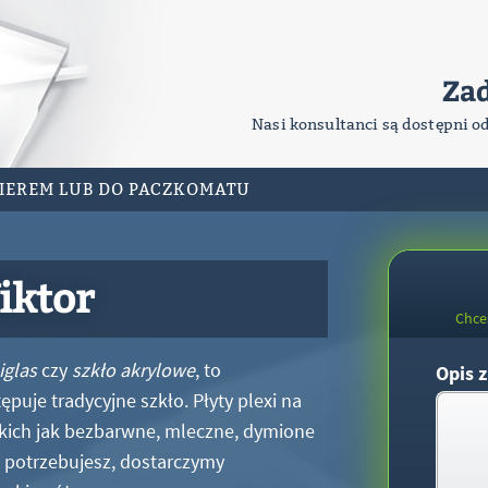
Za
Nasi konsultanci są dostępni o
RIEREM LUB DO PACZKOMATU
iktor
Chce
iglas
czy
szkło akrylowe
, to
Opis z
puje tradycyjne szkło. Płyty plexi na
kich jak bezbarwne, mleczne, dymione
xi potrzebujesz, dostarczymy