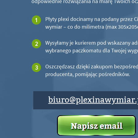
odpowiednie rozwiązania na miarę Twoich oc
Płyty plexi docinamy na podany przez C
wymiar – co do milimetra (max 305x20
Wysyłamy je kurierem pod wskazany ad
wybranego paczkomatu dla Twojej wyg
Oszczędzasz dzięki zakupom bezpośred
producenta, pomijając pośredników.
biuro@plexinawymiar.