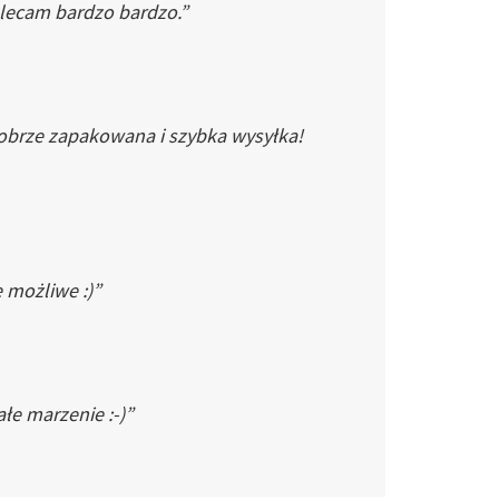
Polecam bardzo bardzo.”
dobrze zapakowana i szybka wysyłka!
e możliwe :)”
łe marzenie :-)”