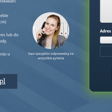
zekiwań!
iebie
5cm)
Adres
res lub do
ody.
nio u
Nasi specjaliści odpowiedzą na
wszystkie pytania
pl