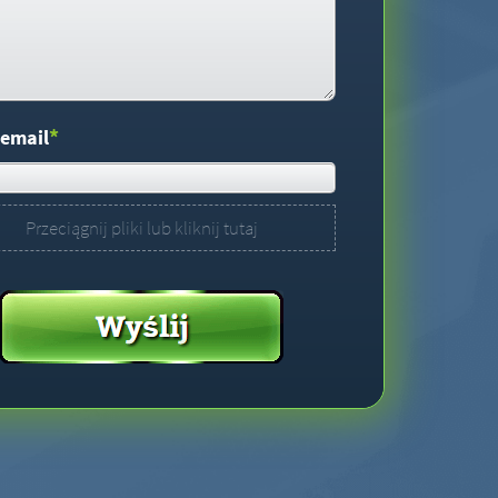
*
 email
Przeciągnij pliki lub kliknij tutaj