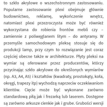
to szkło akrylowe o wszechstronnym zastosowaniu.
Popularne zastosowanie plexi obejmuje głównie
budownictwo, reklamę, wykończenie wnętrz,
natomiast plexi przezroczysta może być również
wykorzystana do robienia frontów mebli czy –
zamiennie z poliwęglanem litym – do antyramy. W
przemyśle samochodowym pleksę stosuje się do
produkcji lamp, przy czym to rozwiązanie jest coraz
częściej obecne także w architekturze. Płyty pleksi na
wymiar są oferowane przez producentów, którzy
przycinając szkło akrylowe do określonych wymiarów
(np. A3, A4, A5) i kształtów (kwadraty, prostokąty, koła,
okręgi, trapezy itp) wychodzą naprzeciw oczekiwaniom
klientów. Cięcie może być wykonane zarówno
standardową piłą jak i frezarką lub laserem. Dostępne
są zarówno arkusze cienkie jak i grube. Grubości wersji