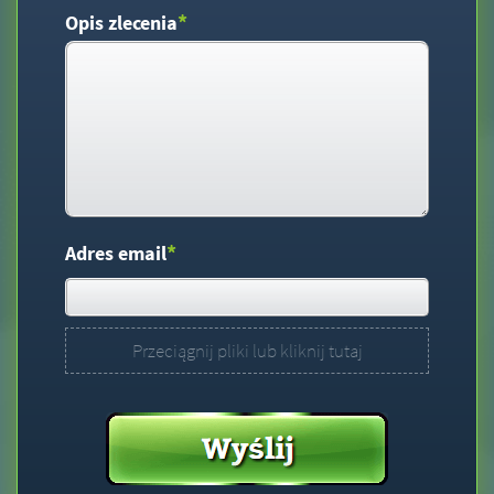
*
Opis zlecenia
*
Adres email
Przeciągnij pliki lub kliknij tutaj