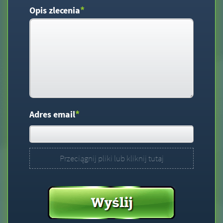
*
Opis zlecenia
*
Adres email
Przeciągnij pliki lub kliknij tutaj