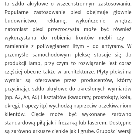
to szkło akrylowe o wszechstronnym zastosowaniu.
Popularne zastosowanie plexi obejmuje głównie
budownictwo, reklamę, wykończenie wnętrz,
natomiast plexi przezroczysta może być również
wykorzystana do robienia frontów mebli czy –
zamiennie z poliwęglanem litym – do antyramy. W
przemyśle samochodowym pleksę stosuje się do
produkcji lamp, przy czym to rozwiązanie jest coraz
częściej obecne także w architekturze. Płyty pleksi na
wymiar są oferowane przez producentów, którzy
przycinając szkło akrylowe do określonych wymiarów
(np. A3, A4, A5) i kształtów (kwadraty, prostokąty, koła,
okręgi, trapezy itp) wychodzą naprzeciw oczekiwaniom
klientów. Cięcie może być wykonane zarówno
standardową piłą jak i frezarką lub laserem. Dostępne
są zarówno arkusze cienkie jak i grube. Grubości wersji