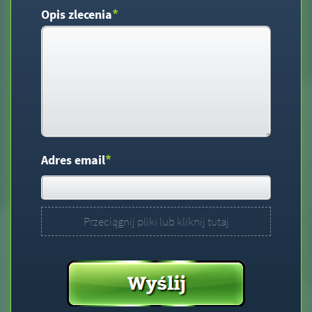
*
Opis zlecenia
*
Adres email
Przeciągnij pliki lub kliknij tutaj