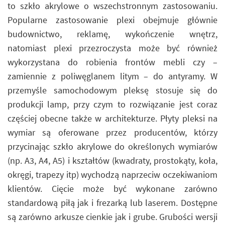
to szkło akrylowe o wszechstronnym zastosowaniu.
Popularne zastosowanie plexi obejmuje głównie
budownictwo, reklamę, wykończenie wnętrz,
natomiast plexi przezroczysta może być również
wykorzystana do robienia frontów mebli czy –
zamiennie z poliwęglanem litym – do antyramy. W
przemyśle samochodowym pleksę stosuje się do
produkcji lamp, przy czym to rozwiązanie jest coraz
częściej obecne także w architekturze. Płyty pleksi na
wymiar są oferowane przez producentów, którzy
przycinając szkło akrylowe do określonych wymiarów
(np. A3, A4, A5) i kształtów (kwadraty, prostokąty, koła,
okręgi, trapezy itp) wychodzą naprzeciw oczekiwaniom
klientów. Cięcie może być wykonane zarówno
standardową piłą jak i frezarką lub laserem. Dostępne
są zarówno arkusze cienkie jak i grube. Grubości wersji