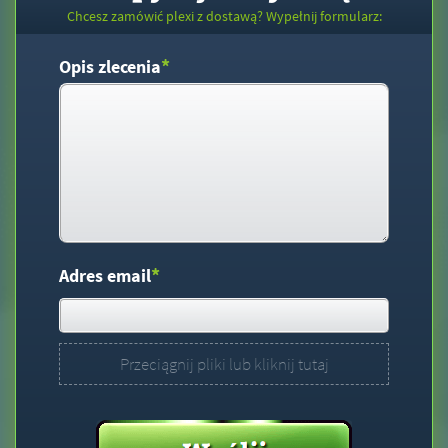
Chcesz zamówić plexi z dostawą? Wypełnij formularz:
*
Opis zlecenia
*
Adres email
Przeciągnij pliki lub kliknij tutaj