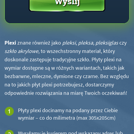
Plexi
znane również jako
pleksi
,
pleksa
,
pleksiglas
czy
szkło akrylowe
, to wszechstronny materiał, który
doskonale zastępuje tradycyjne szkło. Płyty plexi na
wymiar dostępne są w różnych wariantach, takich jak
bezbarwne, mleczne, dymione czy czarne. Bez względu
na to jakich płyt plexi potrzebujesz, dostarczymy
odpowiednie rozwiązania na miarę Twoich oczekiwań!
Płyty plexi docinamy na podany przez Ciebie
wymiar – co do milimetra (max 305x205cm)
Wysyłamy je kurierem pod wskazany adres lub