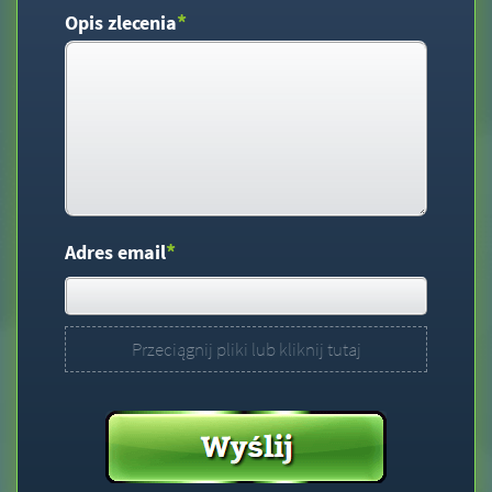
*
Opis zlecenia
*
Adres email
Przeciągnij pliki lub kliknij tutaj