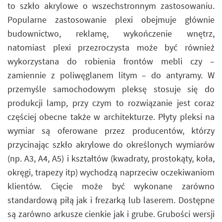
to szkło akrylowe o wszechstronnym zastosowaniu.
Popularne zastosowanie plexi obejmuje głównie
budownictwo, reklamę, wykończenie wnętrz,
natomiast plexi przezroczysta może być również
wykorzystana do robienia frontów mebli czy –
zamiennie z poliwęglanem litym – do antyramy. W
przemyśle samochodowym pleksę stosuje się do
produkcji lamp, przy czym to rozwiązanie jest coraz
częściej obecne także w architekturze. Płyty pleksi na
wymiar są oferowane przez producentów, którzy
przycinając szkło akrylowe do określonych wymiarów
(np. A3, A4, A5) i kształtów (kwadraty, prostokąty, koła,
okręgi, trapezy itp) wychodzą naprzeciw oczekiwaniom
klientów. Cięcie może być wykonane zarówno
standardową piłą jak i frezarką lub laserem. Dostępne
są zarówno arkusze cienkie jak i grube. Grubości wersji