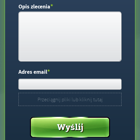
*
Opis zlecenia
*
Adres email
Przeciągnij pliki lub kliknij tutaj