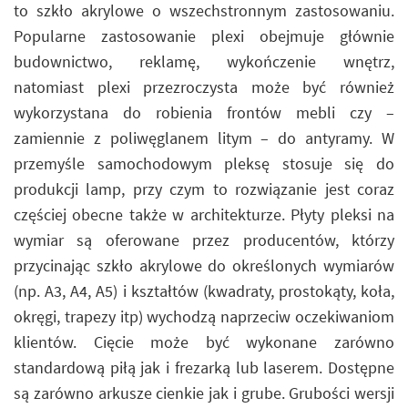
to szkło akrylowe o wszechstronnym zastosowaniu.
Popularne zastosowanie plexi obejmuje głównie
budownictwo, reklamę, wykończenie wnętrz,
natomiast plexi przezroczysta może być również
wykorzystana do robienia frontów mebli czy –
zamiennie z poliwęglanem litym – do antyramy. W
przemyśle samochodowym pleksę stosuje się do
produkcji lamp, przy czym to rozwiązanie jest coraz
częściej obecne także w architekturze. Płyty pleksi na
wymiar są oferowane przez producentów, którzy
przycinając szkło akrylowe do określonych wymiarów
(np. A3, A4, A5) i kształtów (kwadraty, prostokąty, koła,
okręgi, trapezy itp) wychodzą naprzeciw oczekiwaniom
klientów. Cięcie może być wykonane zarówno
standardową piłą jak i frezarką lub laserem. Dostępne
są zarówno arkusze cienkie jak i grube. Grubości wersji