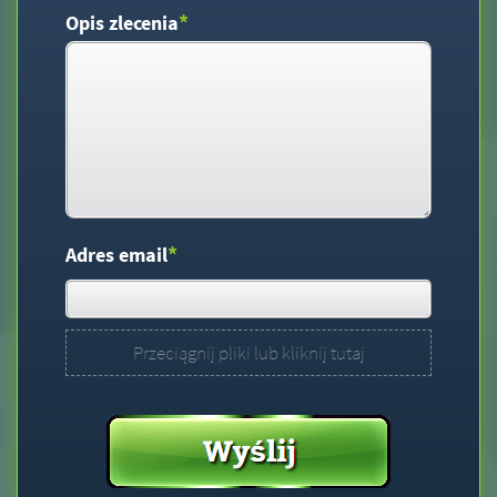
*
Opis zlecenia
*
Adres email
Przeciągnij pliki lub kliknij tutaj