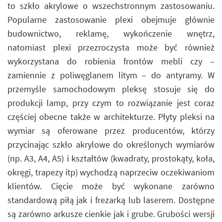
to szkło akrylowe o wszechstronnym zastosowaniu.
Popularne zastosowanie plexi obejmuje głównie
budownictwo, reklamę, wykończenie wnętrz,
natomiast plexi przezroczysta może być również
wykorzystana do robienia frontów mebli czy –
zamiennie z poliwęglanem litym – do antyramy. W
przemyśle samochodowym pleksę stosuje się do
produkcji lamp, przy czym to rozwiązanie jest coraz
częściej obecne także w architekturze. Płyty pleksi na
wymiar są oferowane przez producentów, którzy
przycinając szkło akrylowe do określonych wymiarów
(np. A3, A4, A5) i kształtów (kwadraty, prostokąty, koła,
okręgi, trapezy itp) wychodzą naprzeciw oczekiwaniom
klientów. Cięcie może być wykonane zarówno
standardową piłą jak i frezarką lub laserem. Dostępne
są zarówno arkusze cienkie jak i grube. Grubości wersji