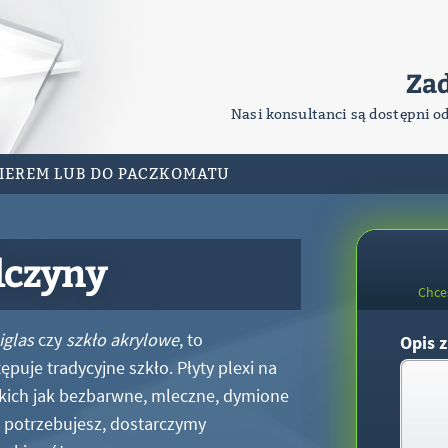
Za
Nasi konsultanci są dostępni o
RIEREM LUB DO PACZKOMATU
lczyny
Chce
iglas
czy
szkło akrylowe
, to
Opis z
puje tradycyjne szkło. Płyty plexi na
kich jak bezbarwne, mleczne, dymione
xi potrzebujesz, dostarczymy