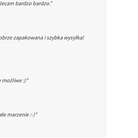
Polecam bardzo bardzo.”
dobrze zapakowana i szybka wysyłka!
e możliwe :)”
łe marzenie :-)”