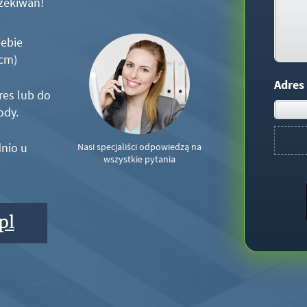
zekiwań!
iebie
5cm)
Adres
res lub do
ody.
nio u
Nasi specjaliści odpowiedzą na
wszystkie pytania
pl