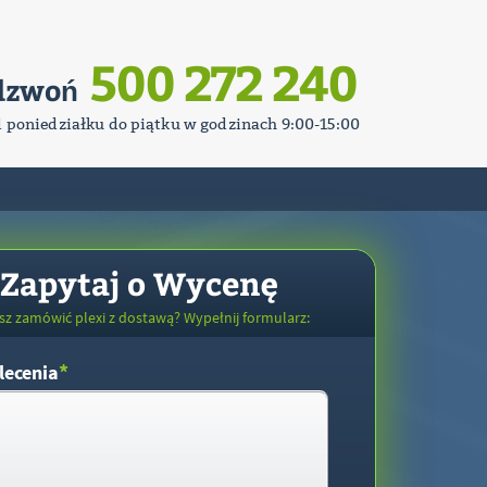
500 272 240
dzwoń
d poniedziałku do piątku w godzinach 9:00-15:00
Zapytaj o Wycenę
sz zamówić plexi z dostawą? Wypełnij formularz:
*
lecenia