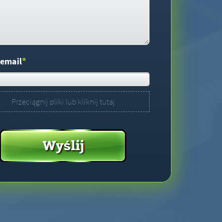
*
 email
Przeciągnij pliki lub kliknij tutaj