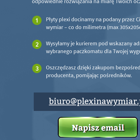
odpowiednie rozwiązania na miarę Twoich oc
Płyty plexi docinamy na podany przez C
wymiar – co do milimetra (max 305x20
Wysyłamy je kurierem pod wskazany ad
wybranego paczkomatu dla Twojej wyg
Oszczędzasz dzięki zakupom bezpośred
producenta, pomijając pośredników.
biuro@plexinawymiar.