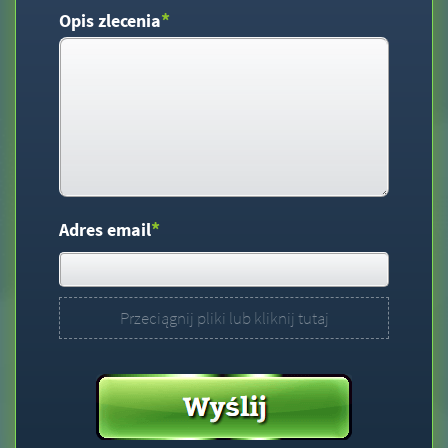
*
Opis zlecenia
*
Adres email
Przeciągnij pliki lub kliknij tutaj