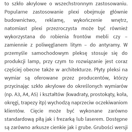
to szkło akrylowe o wszechstronnym zastosowaniu.
Popularne zastosowanie plexi obejmuje głównie
budownictwo, reklamę, wykończenie wnętrz,
natomiast plexi przezroczysta może być również
wykorzystana do robienia frontów mebli czy –
zamiennie z poliwęglanem litym – do antyramy. W
przemyśle samochodowym pleksę stosuje się do
produkcji lamp, przy czym to rozwiązanie jest coraz
częściej obecne także w architekturze. Płyty pleksi na
wymiar są oferowane przez producentów, którzy
przycinając szkło akrylowe do określonych wymiarów
(np. A3, A4, A5) i kształtów (kwadraty, prostokąty, koła,
okręgi, trapezy itp) wychodzą naprzeciw oczekiwaniom
klientów. Cięcie może być wykonane zarówno
standardową piłą jak i frezarką lub laserem. Dostępne
są zarówno arkusze cienkie jak i grube. Grubości wersji