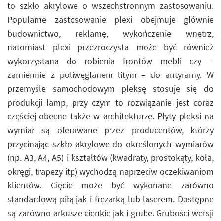
to szkło akrylowe o wszechstronnym zastosowaniu.
Popularne zastosowanie plexi obejmuje głównie
budownictwo, reklamę, wykończenie wnętrz,
natomiast plexi przezroczysta może być również
wykorzystana do robienia frontów mebli czy –
zamiennie z poliwęglanem litym – do antyramy. W
przemyśle samochodowym pleksę stosuje się do
produkcji lamp, przy czym to rozwiązanie jest coraz
częściej obecne także w architekturze. Płyty pleksi na
wymiar są oferowane przez producentów, którzy
przycinając szkło akrylowe do określonych wymiarów
(np. A3, A4, A5) i kształtów (kwadraty, prostokąty, koła,
okręgi, trapezy itp) wychodzą naprzeciw oczekiwaniom
klientów. Cięcie może być wykonane zarówno
standardową piłą jak i frezarką lub laserem. Dostępne
są zarówno arkusze cienkie jak i grube. Grubości wersji