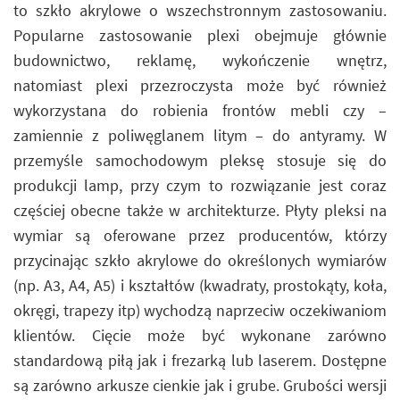
to szkło akrylowe o wszechstronnym zastosowaniu.
Popularne zastosowanie plexi obejmuje głównie
budownictwo, reklamę, wykończenie wnętrz,
natomiast plexi przezroczysta może być również
wykorzystana do robienia frontów mebli czy –
zamiennie z poliwęglanem litym – do antyramy. W
przemyśle samochodowym pleksę stosuje się do
produkcji lamp, przy czym to rozwiązanie jest coraz
częściej obecne także w architekturze. Płyty pleksi na
wymiar są oferowane przez producentów, którzy
przycinając szkło akrylowe do określonych wymiarów
(np. A3, A4, A5) i kształtów (kwadraty, prostokąty, koła,
okręgi, trapezy itp) wychodzą naprzeciw oczekiwaniom
klientów. Cięcie może być wykonane zarówno
standardową piłą jak i frezarką lub laserem. Dostępne
są zarówno arkusze cienkie jak i grube. Grubości wersji