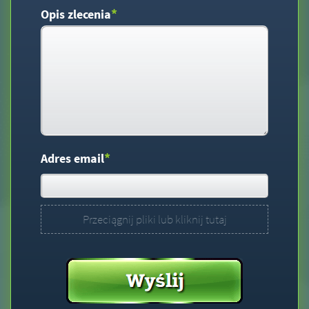
*
Opis zlecenia
*
Adres email
Przeciągnij pliki lub kliknij tutaj