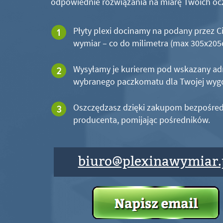
odpowiednie rozwiązania na miarę Twoich oc
Płyty plexi docinamy na podany przez C
wymiar – co do milimetra (max 305x20
Wysyłamy je kurierem pod wskazany ad
wybranego paczkomatu dla Twojej wyg
Oszczędzasz dzięki zakupom bezpośred
producenta, pomijając pośredników.
biuro@plexinawymiar.