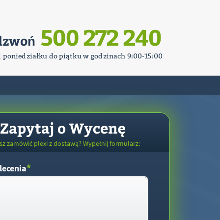
500 272 240
dzwoń
d poniedziałku do piątku w godzinach 9:00-15:00
Zapytaj o Wycenę
sz zamówić plexi z dostawą? Wypełnij formularz:
*
lecenia