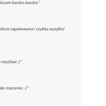
Polecam bardzo bardzo.”
dobrze zapakowana i szybka wysyłka!
e możliwe :)”
łe marzenie :-)”