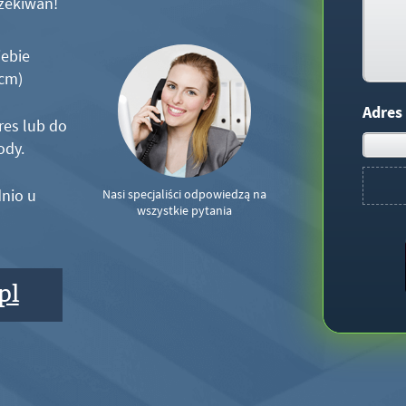
zekiwań!
iebie
5cm)
Adres
res lub do
ody.
nio u
Nasi specjaliści odpowiedzą na
wszystkie pytania
pl