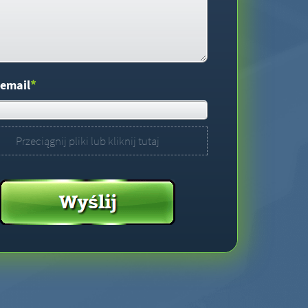
*
 email
Przeciągnij pliki lub kliknij tutaj