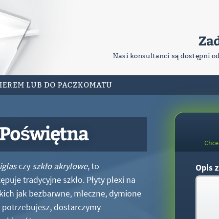
Za
Nasi konsultanci są dostępni o
RIEREM LUB DO PACZKOMATU
-Poświętna
Chce
iglas
czy
szkło akrylowe
, to
Opis z
puje tradycyjne szkło. Płyty plexi na
kich jak bezbarwne, mleczne, dymione
xi potrzebujesz, dostarczymy