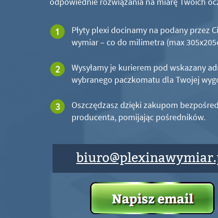
odpowiednie rozwiązania na miarę Twoich oc
Płyty plexi docinamy na podany przez C
wymiar – co do milimetra (max 305x20
Wysyłamy je kurierem pod wskazany ad
wybranego paczkomatu dla Twojej wyg
Oszczędzasz dzięki zakupom bezpośred
producenta, pomijając pośredników.
biuro@plexinawymiar.