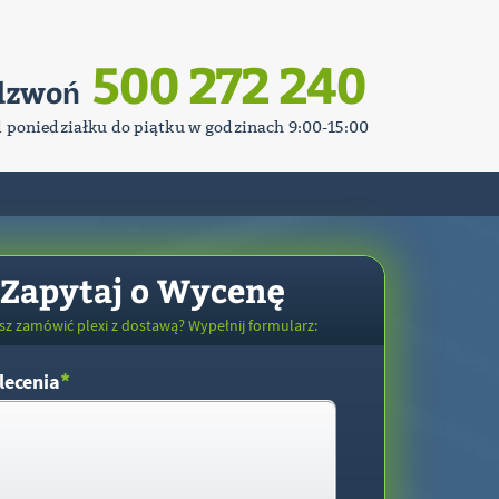
500 272 240
dzwoń
d poniedziałku do piątku w godzinach 9:00-15:00
Zapytaj o Wycenę
sz zamówić plexi z dostawą? Wypełnij formularz:
*
lecenia