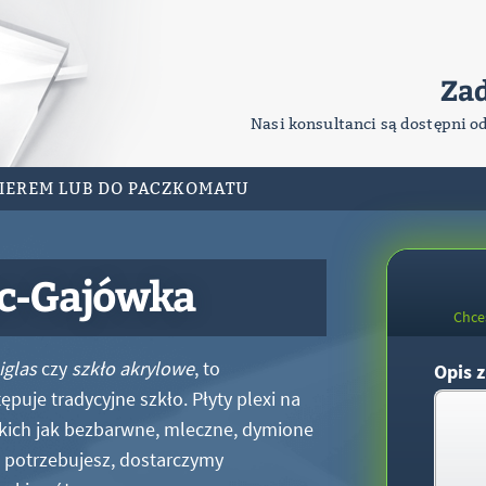
Za
Nasi konsultanci są dostępni o
RIEREM LUB DO PACZKOMATU
ec-Gajówka
Chce
iglas
czy
szkło akrylowe
, to
Opis z
puje tradycyjne szkło. Płyty plexi na
kich jak bezbarwne, mleczne, dymione
xi potrzebujesz, dostarczymy