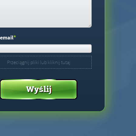
*
 email
Przeciągnij pliki lub kliknij tutaj