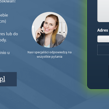
zekiwań!
iebie
5cm)
Adres
res lub do
ody.
nio u
Nasi specjaliści odpowiedzą na
wszystkie pytania
pl