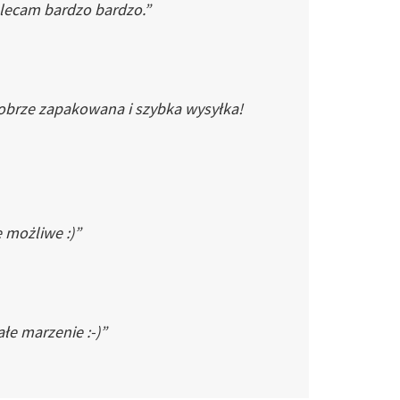
Polecam bardzo bardzo.”
dobrze zapakowana i szybka wysyłka!
e możliwe :)”
łe marzenie :-)”