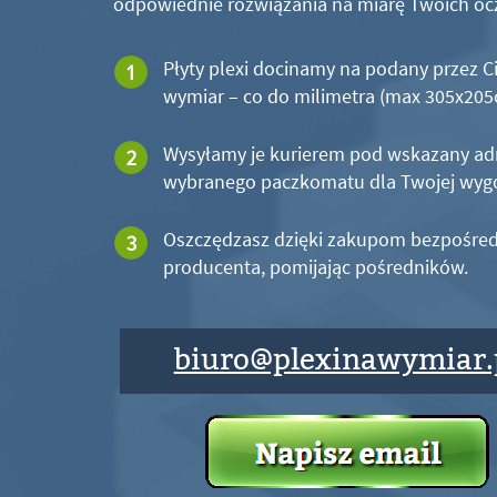
odpowiednie rozwiązania na miarę Twoich oc
Płyty plexi docinamy na podany przez C
wymiar – co do milimetra (max 305x20
Wysyłamy je kurierem pod wskazany ad
wybranego paczkomatu dla Twojej wyg
Oszczędzasz dzięki zakupom bezpośred
producenta, pomijając pośredników.
biuro@plexinawymiar.