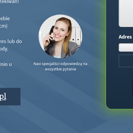
zekiwań!
iebie
5cm)
Adres
res lub do
ody.
nio u
Nasi specjaliści odpowiedzą na
wszystkie pytania
pl