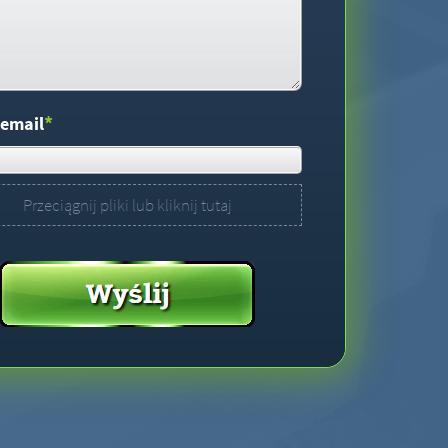
*
 email
Przeciągnij pliki lub kliknij tutaj