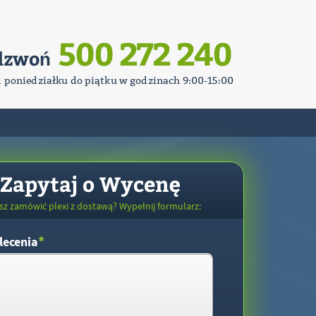
500 272 240
dzwoń
d poniedziałku do piątku w godzinach 9:00-15:00
Zapytaj o Wycenę
sz zamówić plexi z dostawą? Wypełnij formularz:
*
lecenia