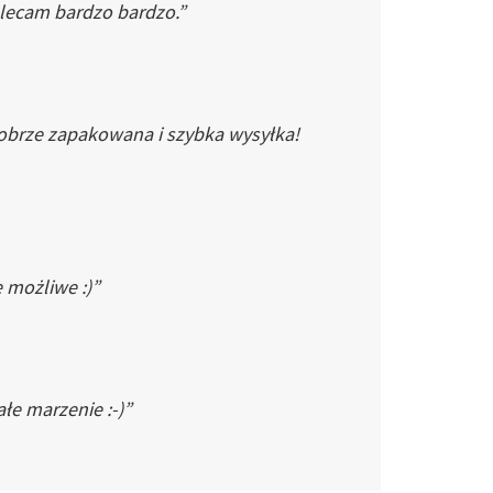
Polecam bardzo bardzo.”
dobrze zapakowana i szybka wysyłka!
e możliwe :)”
łe marzenie :-)”