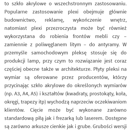
to szkło akrylowe o wszechstronnym zastosowaniu.
Popularne zastosowanie plexi obejmuje głównie
budownictwo, reklamę, wykończenie wnętrz,
natomiast plexi przezroczysta może być również
wykorzystana do robienia frontów mebli czy –
zamiennie z poliwęglanem litym – do antyramy. W
przemyśle samochodowym pleksę stosuje się do
produkcji lamp, przy czym to rozwiązanie jest coraz
częściej obecne także w architekturze. Płyty pleksi na
wymiar są oferowane przez producentów, którzy
przycinając szkło akrylowe do określonych wymiarów
(np. A3, A4, A5) i kształtów (kwadraty, prostokąty, koła,
okręgi, trapezy itp) wychodzą naprzeciw oczekiwaniom
klientów. Cięcie może być wykonane zarówno
standardową piłą jak i frezarką lub laserem. Dostępne
są zarówno arkusze cienkie jak i grube. Grubości wersji