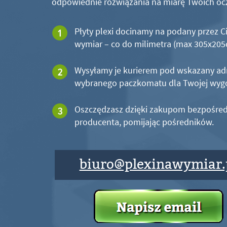
odpowiednie rozwiązania na miarę Twoich oc
Płyty plexi docinamy na podany przez C
wymiar – co do milimetra (max 305x20
Wysyłamy je kurierem pod wskazany ad
wybranego paczkomatu dla Twojej wyg
Oszczędzasz dzięki zakupom bezpośred
producenta, pomijając pośredników.
biuro@plexinawymiar.