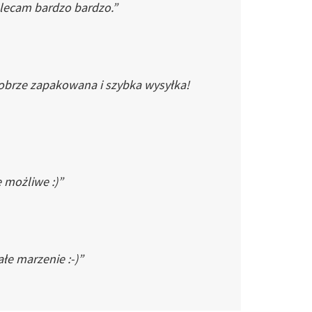
Polecam bardzo bardzo.”
dobrze zapakowana i szybka wysyłka!
e możliwe :)”
łe marzenie :-)”