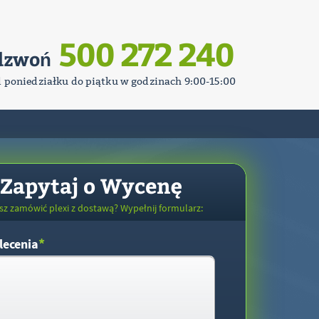
500 272 240
dzwoń
d poniedziałku do piątku w godzinach 9:00-15:00
Zapytaj o Wycenę
sz zamówić plexi z dostawą? Wypełnij formularz:
*
lecenia