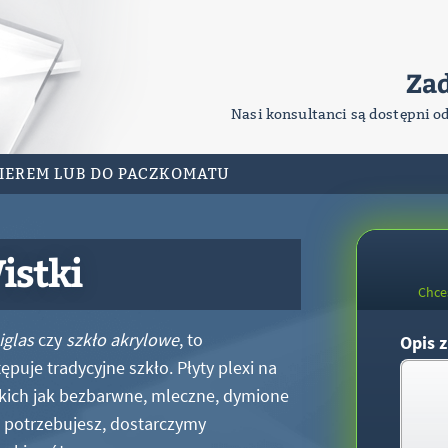
Za
Nasi konsultanci są dostępni o
RIEREM LUB DO PACZKOMATU
istki
Chce
iglas
czy
szkło akrylowe
, to
Opis z
puje tradycyjne szkło. Płyty plexi na
kich jak bezbarwne, mleczne, dymione
xi potrzebujesz, dostarczymy