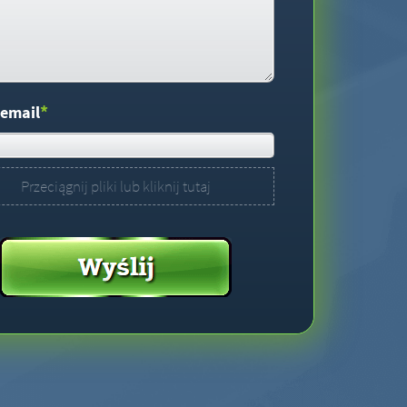
*
 email
Przeciągnij pliki lub kliknij tutaj