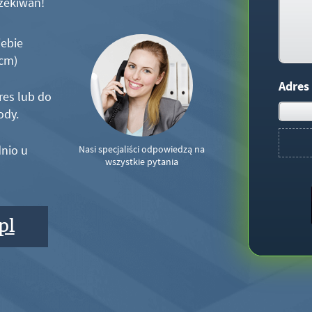
zekiwań!
iebie
5cm)
Adres
res lub do
ody.
nio u
Nasi specjaliści odpowiedzą na
wszystkie pytania
pl