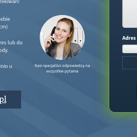
zekiwań!
iebie
5cm)
Adres
res lub do
ody.
nio u
Nasi specjaliści odpowiedzą na
wszystkie pytania
pl