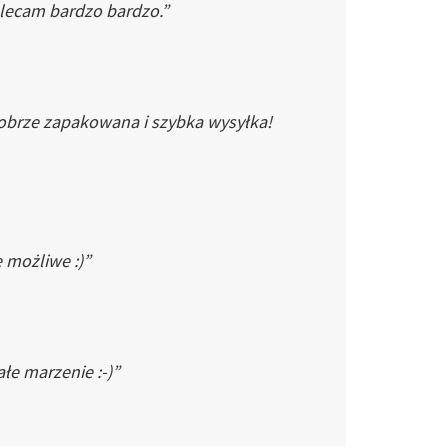
Polecam bardzo bardzo.”
dobrze zapakowana i szybka wysyłka!
e możliwe :)”
łe marzenie :-)”