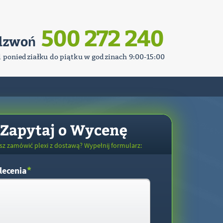
500 272 240
dzwoń
d poniedziałku do piątku w godzinach 9:00-15:00
Zapytaj o Wycenę
sz zamówić plexi z dostawą? Wypełnij formularz:
*
lecenia