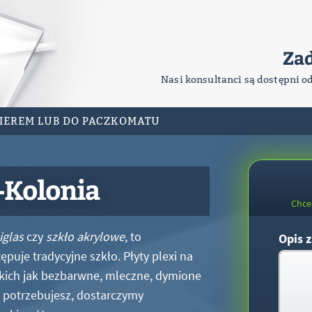
Za
Nasi konsultanci są dostępni o
RIEREM LUB DO PACZKOMATU
-Kolonia
Chce
iglas
czy
szkło akrylowe
, to
Opis z
puje tradycyjne szkło. Płyty plexi na
kich jak bezbarwne, mleczne, dymione
xi potrzebujesz, dostarczymy