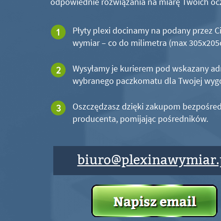
odpowiednie rozwiązania na miarę Twoich oc
Płyty plexi docinamy na podany przez C
wymiar – co do milimetra (max 305x20
Wysyłamy je kurierem pod wskazany ad
wybranego paczkomatu dla Twojej wyg
Oszczędzasz dzięki zakupom bezpośred
producenta, pomijając pośredników.
biuro@plexinawymiar.