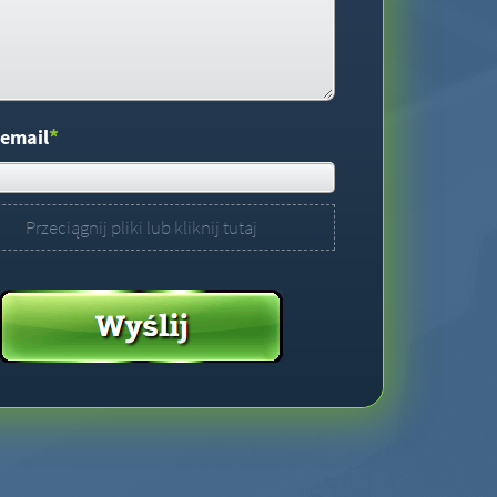
*
 email
Przeciągnij pliki lub kliknij tutaj