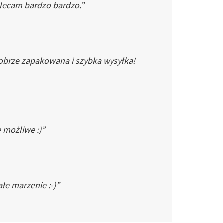
Polecam bardzo bardzo.”
dobrze zapakowana i szybka wysyłka!
e możliwe :)”
łe marzenie :-)”