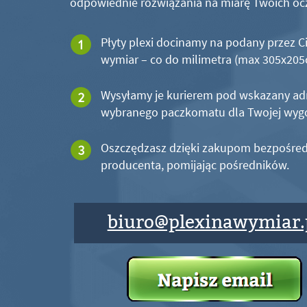
odpowiednie rozwiązania na miarę Twoich oc
Płyty plexi docinamy na podany przez C
wymiar – co do milimetra (max 305x20
Wysyłamy je kurierem pod wskazany ad
wybranego paczkomatu dla Twojej wyg
Oszczędzasz dzięki zakupom bezpośred
producenta, pomijając pośredników.
biuro@plexinawymiar.