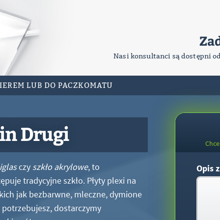
Za
Nasi konsultanci są dostępni o
RIEREM LUB DO PACZKOMATU
in Drugi
Chce
iglas
czy
szkło akrylowe
, to
Opis z
puje tradycyjne szkło. Płyty plexi na
kich jak bezbarwne, mleczne, dymione
xi potrzebujesz, dostarczymy