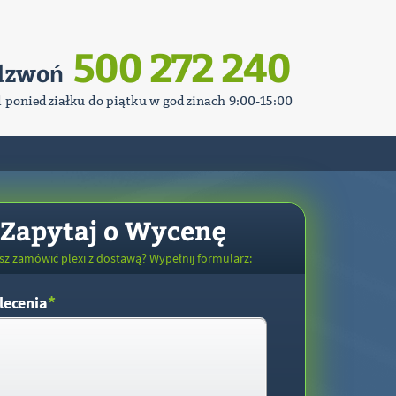
500 272 240
dzwoń
d poniedziałku do piątku w godzinach 9:00-15:00
Zapytaj o Wycenę
sz zamówić plexi z dostawą? Wypełnij formularz:
*
lecenia