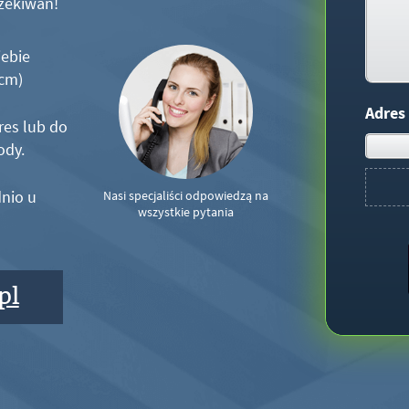
zekiwań!
iebie
5cm)
Adres
res lub do
ody.
nio u
Nasi specjaliści odpowiedzą na
wszystkie pytania
pl