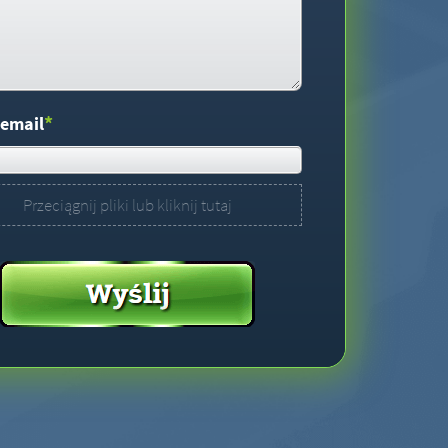
*
 email
Przeciągnij pliki lub kliknij tutaj