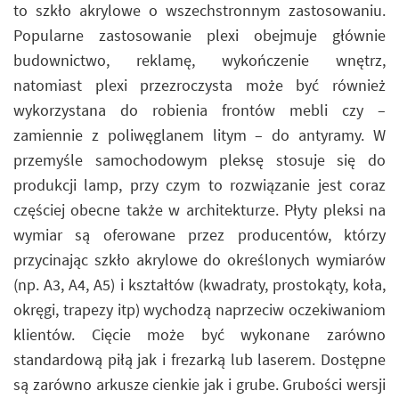
to szkło akrylowe o wszechstronnym zastosowaniu.
Popularne zastosowanie plexi obejmuje głównie
budownictwo, reklamę, wykończenie wnętrz,
natomiast plexi przezroczysta może być również
wykorzystana do robienia frontów mebli czy –
zamiennie z poliwęglanem litym – do antyramy. W
przemyśle samochodowym pleksę stosuje się do
produkcji lamp, przy czym to rozwiązanie jest coraz
częściej obecne także w architekturze. Płyty pleksi na
wymiar są oferowane przez producentów, którzy
przycinając szkło akrylowe do określonych wymiarów
(np. A3, A4, A5) i kształtów (kwadraty, prostokąty, koła,
okręgi, trapezy itp) wychodzą naprzeciw oczekiwaniom
klientów. Cięcie może być wykonane zarówno
standardową piłą jak i frezarką lub laserem. Dostępne
są zarówno arkusze cienkie jak i grube. Grubości wersji