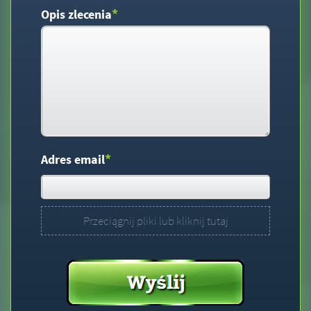
*
Opis zlecenia
*
Adres email
Przeciągnij pliki lub kliknij tutaj