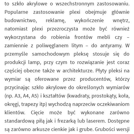
to szkło akrylowe o wszechstronnym zastosowaniu.
Popularne zastosowanie plexi obejmuje głównie
budownictwo, reklamę, wykończenie wnętrz,
natomiast plexi przezroczysta może być również
wykorzystana do robienia frontów mebli czy –
zamiennie z poliwęglanem litym – do antyramy. W
przemyśle samochodowym pleksę stosuje się do
produkcji lamp, przy czym to rozwiązanie jest coraz
częściej obecne także w architekturze. Płyty pleksi na
wymiar są oferowane przez producentów, którzy
przycinając szkło akrylowe do określonych wymiarów
(np. A3, A4, A5) i kształtów (kwadraty, prostokąty, koła,
okręgi, trapezy itp) wychodzą naprzeciw oczekiwaniom
klientów. Cięcie może być wykonane zarówno
standardową piłą jak i frezarką lub laserem. Dostępne
są zarówno arkusze cienkie jak i grube. Grubości wersji