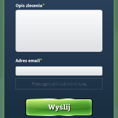
*
Opis zlecenia
*
Adres email
Przeciągnij pliki lub kliknij tutaj