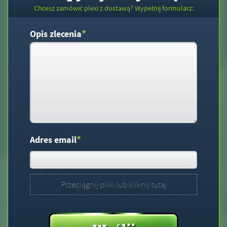
Chcesz zamówić plexi z dostawą? Wypełnij formularz:
*
Opis zlecenia
*
Adres email
Przeciągnij pliki lub kliknij tutaj