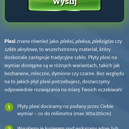
Plexi
znane również jako
pleksi
,
pleksa
,
pleksiglas
czy
szkło akrylowe
, to wszechstronny materiał, który
doskonale zastępuje tradycyjne szkło. Płyty plexi na
wymiar dostępne są w różnych wariantach, takich jak
bezbarwne, mleczne, dymione czy czarne. Bez względu
na to jakich płyt plexi potrzebujesz, dostarczymy
odpowiednie rozwiązania na miarę Twoich oczekiwań!
Płyty plexi docinamy na podany przez Ciebie
wymiar – co do milimetra (max 305x205cm)
Wysyłamy je kurierem pod wskazany adres lub