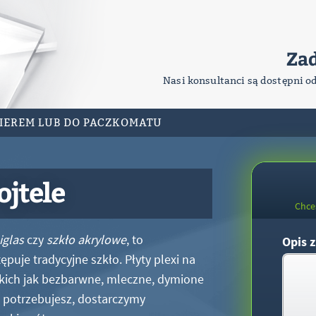
Za
Nasi konsultanci są dostępni o
RIEREM LUB DO PACZKOMATU
ojtele
Chce
iglas
czy
szkło akrylowe
, to
Opis z
puje tradycyjne szkło. Płyty plexi na
kich jak bezbarwne, mleczne, dymione
xi potrzebujesz, dostarczymy