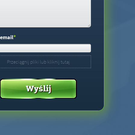
*
 email
Przeciągnij pliki lub kliknij tutaj