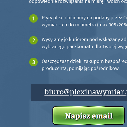
odpowiednie rozwiązania na miarę Twoich oc
Płyty plexi docinamy na podany przez C
wymiar – co do milimetra (max 305x20
Wysyłamy je kurierem pod wskazany ad
wybranego paczkomatu dla Twojej wyg
Oszczędzasz dzięki zakupom bezpośred
producenta, pomijając pośredników.
biuro@plexinawymiar.