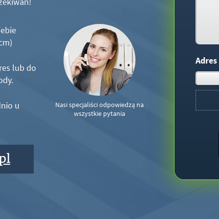
zekiwań!
iebie
5cm)
Adres
res lub do
ody.
nio u
Nasi specjaliści odpowiedzą na
wszystkie pytania
pl