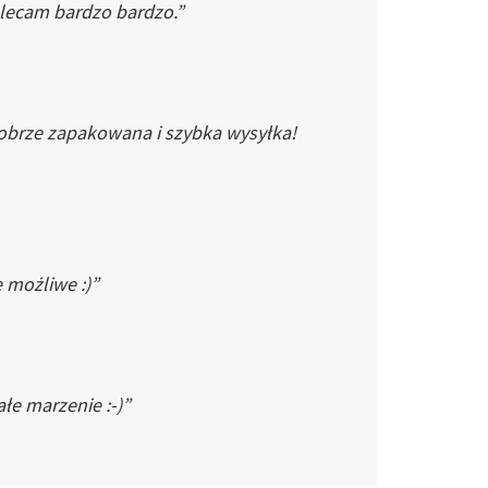
Polecam bardzo bardzo.”
dobrze zapakowana i szybka wysyłka!
e możliwe :)”
łe marzenie :-)”