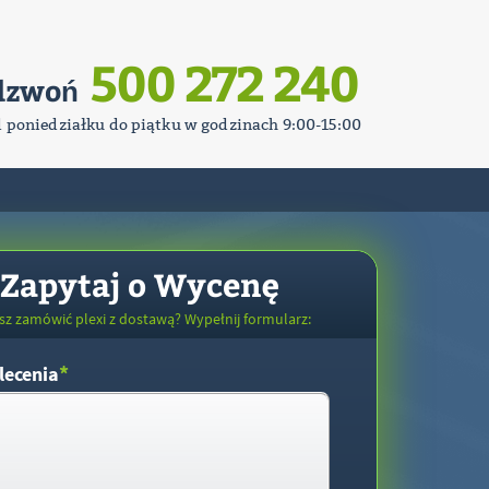
500 272 240
dzwoń
d poniedziałku do piątku w godzinach 9:00-15:00
Zapytaj o Wycenę
sz zamówić plexi z dostawą? Wypełnij formularz:
*
lecenia