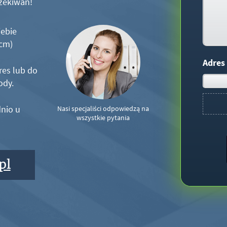
zekiwań!
iebie
5cm)
Adres
res lub do
ody.
nio u
Nasi specjaliści odpowiedzą na
wszystkie pytania
pl