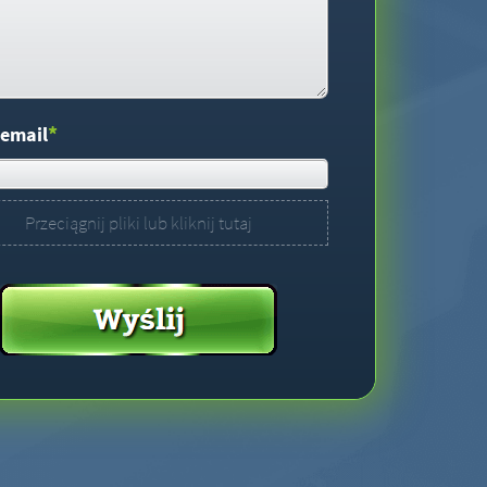
*
 email
Przeciągnij pliki lub kliknij tutaj