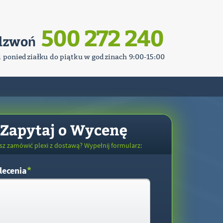
500 272 240
dzwoń
d poniedziałku do piątku w godzinach 9:00-15:00
Zapytaj o Wycenę
sz zamówić plexi z dostawą? Wypełnij formularz:
*
lecenia