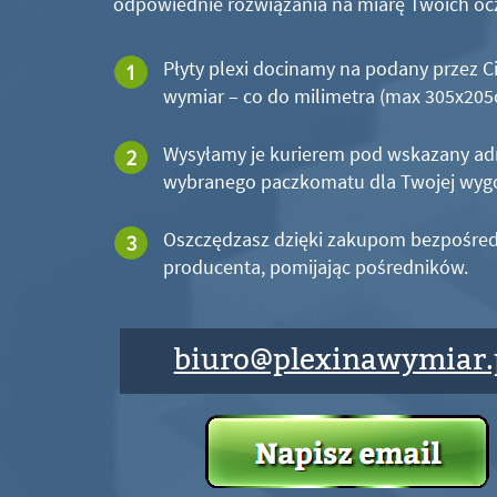
odpowiednie rozwiązania na miarę Twoich oc
Płyty plexi docinamy na podany przez C
wymiar – co do milimetra (max 305x20
Wysyłamy je kurierem pod wskazany ad
wybranego paczkomatu dla Twojej wyg
Oszczędzasz dzięki zakupom bezpośred
producenta, pomijając pośredników.
biuro@plexinawymiar.