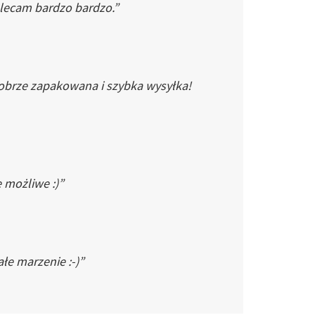
Polecam bardzo bardzo.”
dobrze zapakowana i szybka wysyłka!
e możliwe :)”
łe marzenie :-)”