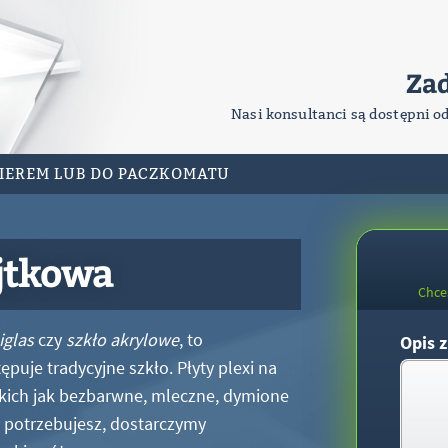
Za
Nasi konsultanci są dostępni o
RIEREM LUB DO PACZKOMATU
jtkowa
Chce
iglas
czy
szkło akrylowe
, to
Opis z
puje tradycyjne szkło. Płyty plexi na
kich jak bezbarwne, mleczne, dymione
xi potrzebujesz, dostarczymy