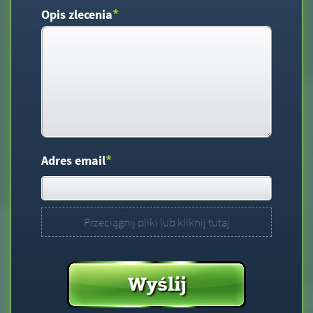
*
Opis zlecenia
*
Adres email
Przeciągnij pliki lub kliknij tutaj