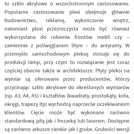
to szkło akrylowe o wszechstronnym zastosowaniu.
Popularne zastosowanie plexi obejmuje głównie
budownictwo, reklamę, wykończenie wnętrz,
natomiast plexi przezroczysta może być również
wykorzystana do robienia frontów mebli czy –
zamiennie z poliwęglanem litym – do antyramy. W
przemyśle samochodowym pleksę stosuje się do
produkcji lamp, przy czym to rozwiązanie jest coraz
częściej obecne także w architekturze. Płyty pleksi na
wymiar są oferowane przez producentów, którzy
przycinając szkło akrylowe do określonych wymiarów
(np. A3, A4, A5) i kształtów (kwadraty, prostokąty, koła,
okręgi, trapezy itp) wychodzą naprzeciw oczekiwaniom
klientów. Cięcie może być wykonane zarówno
standardową piłą jak i frezarką lub laserem. Dostępne
są zarówno arkusze cienkie jak i grube. Grubości wersji