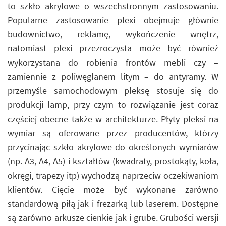
to szkło akrylowe o wszechstronnym zastosowaniu.
Popularne zastosowanie plexi obejmuje głównie
budownictwo, reklamę, wykończenie wnętrz,
natomiast plexi przezroczysta może być również
wykorzystana do robienia frontów mebli czy –
zamiennie z poliwęglanem litym – do antyramy. W
przemyśle samochodowym pleksę stosuje się do
produkcji lamp, przy czym to rozwiązanie jest coraz
częściej obecne także w architekturze. Płyty pleksi na
wymiar są oferowane przez producentów, którzy
przycinając szkło akrylowe do określonych wymiarów
(np. A3, A4, A5) i kształtów (kwadraty, prostokąty, koła,
okręgi, trapezy itp) wychodzą naprzeciw oczekiwaniom
klientów. Cięcie może być wykonane zarówno
standardową piłą jak i frezarką lub laserem. Dostępne
są zarówno arkusze cienkie jak i grube. Grubości wersji