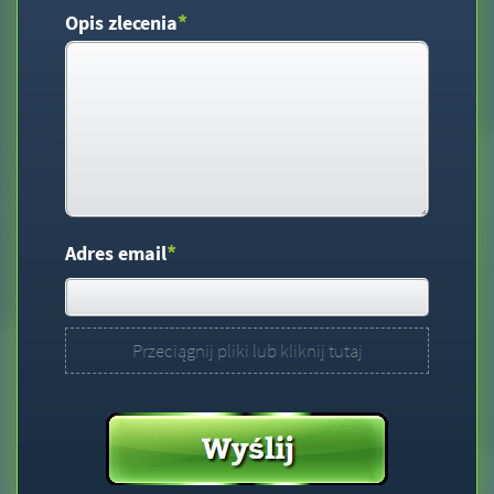
*
Opis zlecenia
*
Adres email
Przeciągnij pliki lub kliknij tutaj