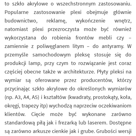
to szkło akrylowe o wszechstronnym zastosowaniu.
Popularne zastosowanie plexi obejmuje głównie
budownictwo, reklamę, wykończenie wnętrz,
natomiast plexi przezroczysta może być również
wykorzystana do robienia frontów mebli czy –
zamiennie z poliwęglanem litym – do antyramy. W
przemyśle samochodowym pleksę stosuje się do
produkcji lamp, przy czym to rozwiązanie jest coraz
częściej obecne także w architekturze. Płyty pleksi na
wymiar są oferowane przez producentów, którzy
przycinając szkło akrylowe do określonych wymiarów
(np. A3, A4, A5) i kształtów (kwadraty, prostokąty, koła,
okręgi, trapezy itp) wychodzą naprzeciw oczekiwaniom
klientów. Cięcie może być wykonane zarówno
standardową piłą jak i frezarką lub laserem. Dostępne
są zarówno arkusze cienkie jak i grube. Grubości wersji