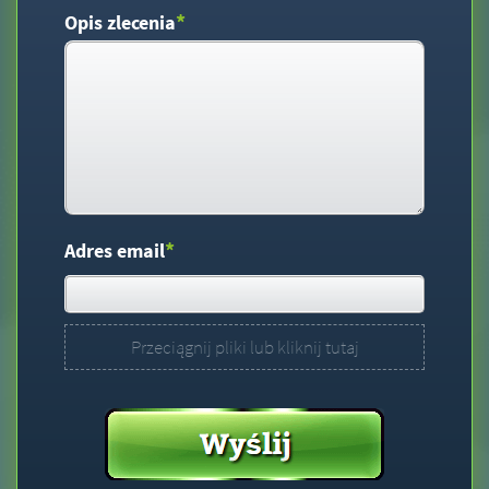
*
Opis zlecenia
*
Adres email
Przeciągnij pliki lub kliknij tutaj